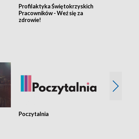
Profilaktyka Świętokrzyskich
Misja: Pacjen
Pracowników - Weź się za
zdrowie!
Poczytalnia
Koncerty TV