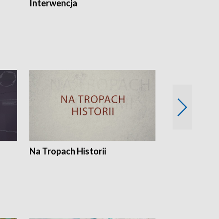
Interwencja
Fakty i Opin
Na Tropach Historii
Szept ziemi