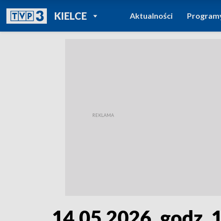
POWRÓT DO
KIELCE
Aktualności
Program
TVP REGIONY
14.05.2026, godz. 