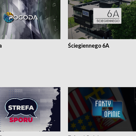
a
Ściegiennego 6A