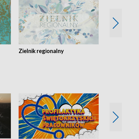
Zielnik regionalny
EkoLogiczni