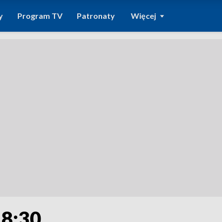
y
Program TV
Patronaty
Więcej
18:30