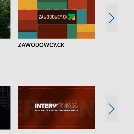
ZAWODOWCY.CK
Solidarni z U