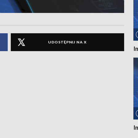
UDOSTĘPNIJ NA X
I
I