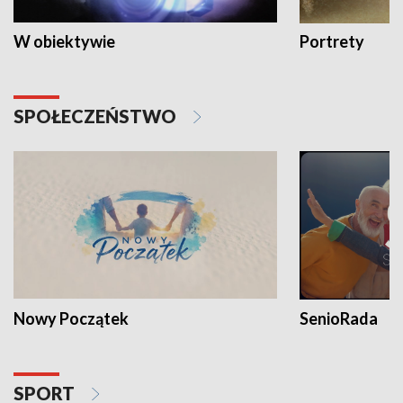
W obiektywie
Portrety
SPOŁECZEŃSTWO
Nowy Początek
SenioRada
SPORT