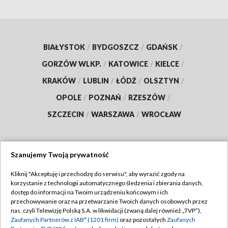
BIAŁYSTOK
/
BYDGOSZCZ
/
GDAŃSK
/
GORZÓW WLKP.
/
KATOWICE
/
KIELCE
/
KRAKÓW
/
LUBLIN
/
ŁÓDŹ
/
OLSZTYN
/
OPOLE
/
POZNAŃ
/
RZESZÓW
/
SZCZECIN
/
WARSZAWA
/
WROCŁAW
Szanujemy Twoją prywatność
Dołącz do nas:
Kliknij "Akceptuję i przechodzę do serwisu", aby wyrazić zgody na
korzystanie z technologii automatycznego śledzenia i zbierania danych,
TVP
dostęp do informacji na Twoim urządzeniu końcowym i ich
Abonament TVP
przechowywanie oraz na przetwarzanie Twoich danych osobowych przez
Regulamin TVP
nas, czyli Telewizję Polską S.A. w likwidacji (zwaną dalej również „TVP”),
Emisja w TVP
Zaufanych Partnerów z IAB* (1201 firm)
oraz pozostałych
Zaufanych
Polityka prywatności