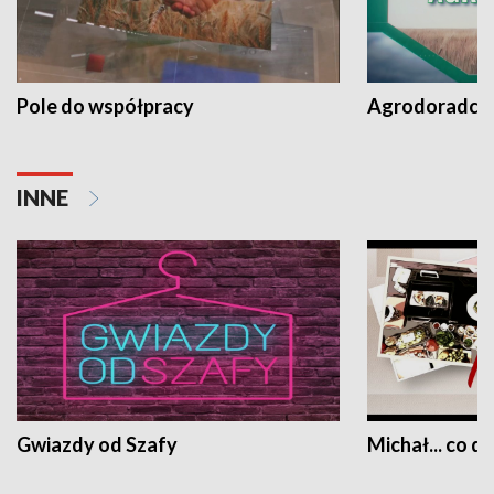
Pole do współpracy
Agrodoradcy 
INNE
Gwiazdy od Szafy
Michał... co dz