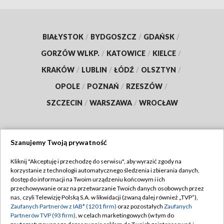
BIAŁYSTOK
/
BYDGOSZCZ
/
GDAŃSK
/
GORZÓW WLKP.
/
KATOWICE
/
KIELCE
/
KRAKÓW
/
LUBLIN
/
ŁÓDŹ
/
OLSZTYN
/
OPOLE
/
POZNAŃ
/
RZESZÓW
/
SZCZECIN
/
WARSZAWA
/
WROCŁAW
Szanujemy Twoją prywatność
Dołącz do nas:
Kliknij "Akceptuję i przechodzę do serwisu", aby wyrazić zgody na
korzystanie z technologii automatycznego śledzenia i zbierania danych,
TVP
dostęp do informacji na Twoim urządzeniu końcowym i ich
Abonament TVP
przechowywanie oraz na przetwarzanie Twoich danych osobowych przez
Regulamin TVP
nas, czyli Telewizję Polską S.A. w likwidacji (zwaną dalej również „TVP”),
Emisja w TVP
Zaufanych Partnerów z IAB* (1201 firm)
oraz pozostałych
Zaufanych
Polityka prywatności
Partnerów TVP (93 firm)
, w celach marketingowych (w tym do
Centrum informacji TVP
Moje zgody