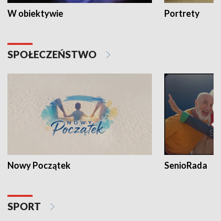
W obiektywie
Portrety
SPOŁECZEŃSTWO
Nowy Początek
SenioRada
SPORT