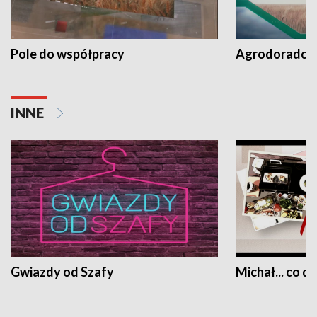
Pole do współpracy
Agrodoradcy 
INNE
Gwiazdy od Szafy
Michał... co dz