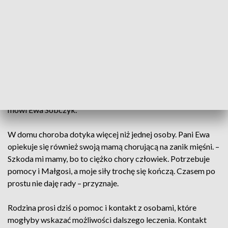
nazwiska w Warszawie. Pomyślałam: niech mi pan powie,
gdzie ja mam jechać – wspomina Ewa Sobczyk, mama pani
Małgorzaty.
Rodzina podkreśla, że od lat walczy nie tylko z chorobą, ale
także z systemem ochrony zdrowia. – Ale ja będę walczyć do
końca. Nie wiem jeszcze jak. Nie mam pomysłów. Mam
nadzieję, że trafię na takiego bardzo mądrego chirurga –
mówi Ewa Sobczyk.
W domu choroba dotyka więcej niż jednej osoby. Pani Ewa
opiekuje się również swoją mamą chorującą na zanik mięśni. –
Szkoda mi mamy, bo to ciężko chory człowiek. Potrzebuje
pomocy i Małgosi, a moje siły trochę się kończą. Czasem po
prostu nie daję rady – przyznaje.
Rodzina prosi dziś o pomoc i kontakt z osobami, które
mogłyby wskazać możliwości dalszego leczenia. Kontakt