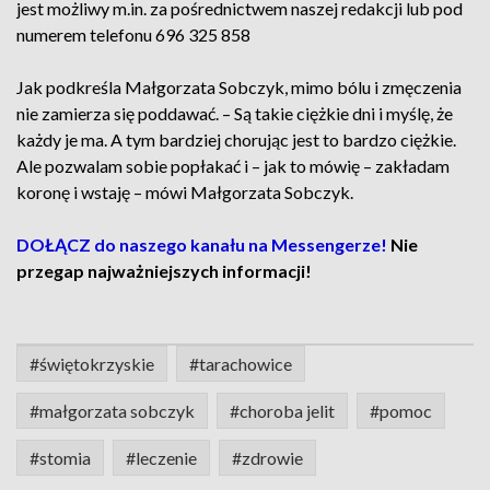
jest możliwy m.in. za pośrednictwem naszej redakcji lub pod
numerem telefonu 696 325 858
Jak podkreśla Małgorzata Sobczyk, mimo bólu i zmęczenia
nie zamierza się poddawać. – Są takie ciężkie dni i myślę, że
każdy je ma. A tym bardziej chorując jest to bardzo ciężkie.
Ale pozwalam sobie popłakać i – jak to mówię – zakładam
koronę i wstaję – mówi Małgorzata Sobczyk.
DOŁĄCZ do naszego kanału na Messengerze!
Nie
przegap najważniejszych informacji!
#świętokrzyskie
#tarachowice
#małgorzata sobczyk
#choroba jelit
#pomoc
#stomia
#leczenie
#zdrowie