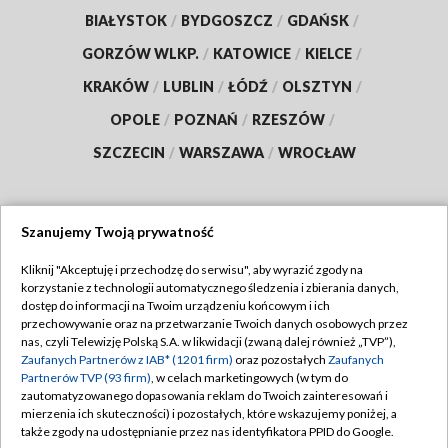
BIAŁYSTOK
/
BYDGOSZCZ
/
GDAŃSK
/
GORZÓW WLKP.
/
KATOWICE
/
KIELCE
/
KRAKÓW
/
LUBLIN
/
ŁÓDŹ
/
OLSZTYN
/
OPOLE
/
POZNAŃ
/
RZESZÓW
/
SZCZECIN
/
WARSZAWA
/
WROCŁAW
Szanujemy Twoją prywatność
Dołącz do nas:
Kliknij "Akceptuję i przechodzę do serwisu", aby wyrazić zgody na
korzystanie z technologii automatycznego śledzenia i zbierania danych,
TVP
dostęp do informacji na Twoim urządzeniu końcowym i ich
Abonament TVP
przechowywanie oraz na przetwarzanie Twoich danych osobowych przez
Regulamin TVP
nas, czyli Telewizję Polską S.A. w likwidacji (zwaną dalej również „TVP”),
Emisja w TVP
Polityka prywatności
Zaufanych Partnerów z IAB* (1201 firm)
oraz pozostałych
Zaufanych
Partnerów TVP (93 firm)
, w celach marketingowych (w tym do
Centrum informacji TVP
Moje zgody
zautomatyzowanego dopasowania reklam do Twoich zainteresowań i
mierzenia ich skuteczności) i pozostałych, które wskazujemy poniżej, a
Naziemna Telewizja Cyfrowa
Pomoc
także zgody na udostępnianie przez nas identyfikatora PPID do Google.