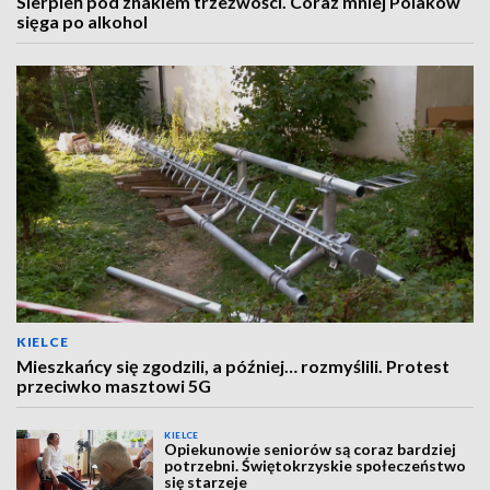
Sierpień pod znakiem trzeźwości. Coraz mniej Polaków
sięga po alkohol
KIELCE
Mieszkańcy się zgodzili, a później… rozmyślili. Protest
przeciwko masztowi 5G
KIELCE
Opiekunowie seniorów są coraz bardziej
potrzebni. Świętokrzyskie społeczeństwo
się starzeje