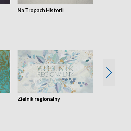
Na Tropach Historii
Szept ziemi
Zielnik regionalny
EkoLogiczni