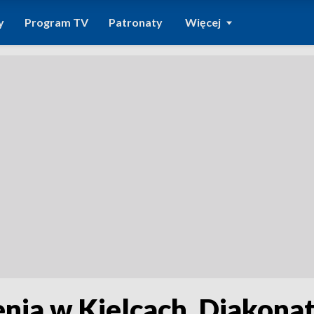
y
Program TV
Patronaty
Więcej
nia w Kielcach. Diakonat 