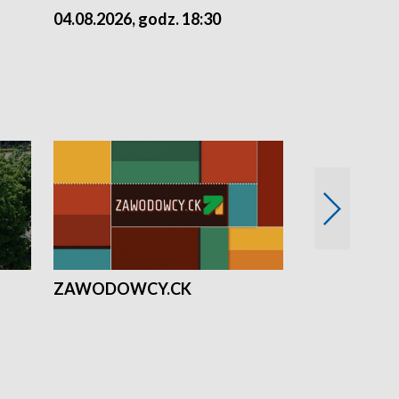
04.08.2026, godz. 18:30
03.08.2026, 
ZAWODOWCY.CK
Solidarni z U