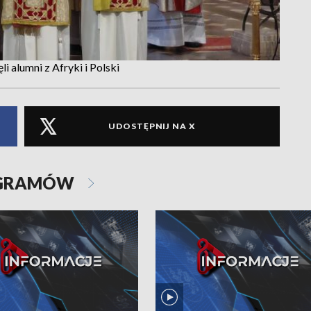
i alumni z Afryki i Polski
UDOSTĘPNIJ NA X
OGRAMÓW