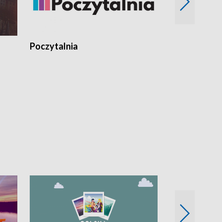
Poczytalnia
Koncerty TV