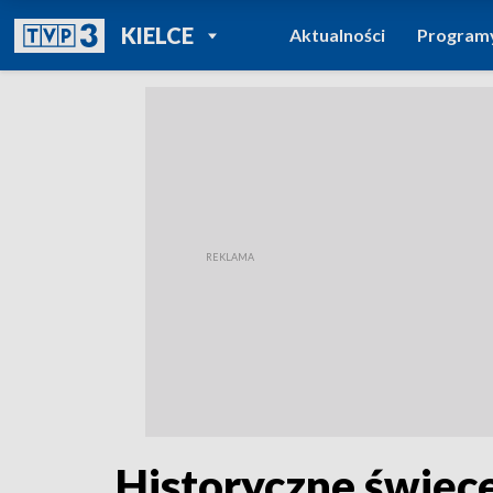
POWRÓT DO
KIELCE
Aktualności
Program
TVP REGIONY
Historyczne święce