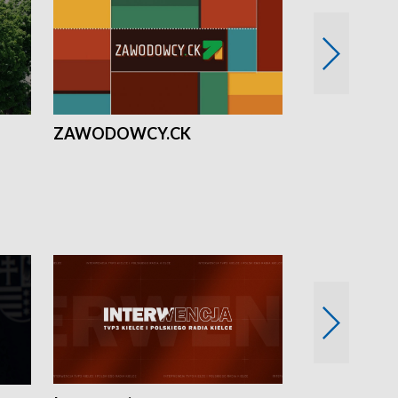
ZAWODOWCY.CK
Solidarni z U