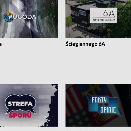
a
Ściegiennego 6A