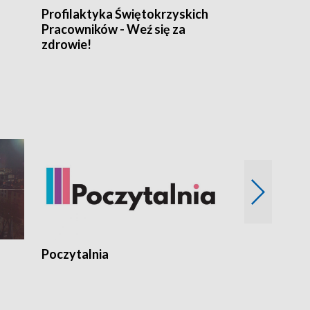
Profilaktyka Świętokrzyskich
Misja: Pacjen
Pracowników - Weź się za
zdrowie!
Poczytalnia
Koncerty TV