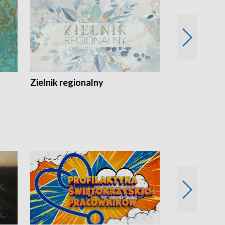
Zielnik regionalny
EkoLogiczni