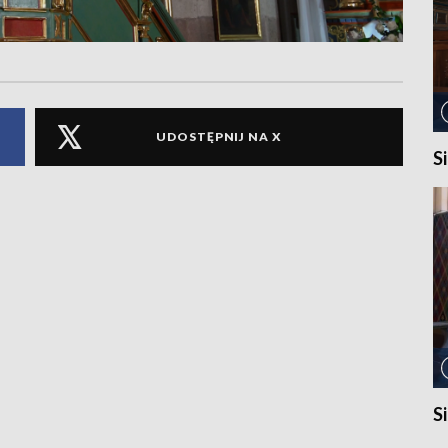
UDOSTĘPNIJ NA X
S
S