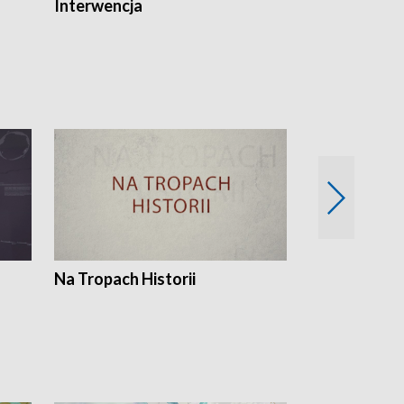
Interwencja
Fakty i Opin
Na Tropach Historii
Szept ziemi