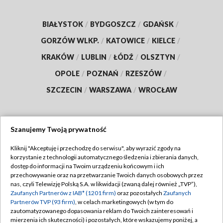
BIAŁYSTOK
/
BYDGOSZCZ
/
GDAŃSK
/
GORZÓW WLKP.
/
KATOWICE
/
KIELCE
/
KRAKÓW
/
LUBLIN
/
ŁÓDŹ
/
OLSZTYN
/
OPOLE
/
POZNAŃ
/
RZESZÓW
/
SZCZECIN
/
WARSZAWA
/
WROCŁAW
Szanujemy Twoją prywatność
Dołącz do nas:
Kliknij "Akceptuję i przechodzę do serwisu", aby wyrazić zgody na
korzystanie z technologii automatycznego śledzenia i zbierania danych,
TVP
dostęp do informacji na Twoim urządzeniu końcowym i ich
Abonament TVP
przechowywanie oraz na przetwarzanie Twoich danych osobowych przez
Regulamin TVP
nas, czyli Telewizję Polską S.A. w likwidacji (zwaną dalej również „TVP”),
Emisja w TVP
Zaufanych Partnerów z IAB* (1201 firm)
oraz pozostałych
Zaufanych
Polityka prywatności
Partnerów TVP (93 firm)
, w celach marketingowych (w tym do
Centrum informacji TVP
Moje zgody
zautomatyzowanego dopasowania reklam do Twoich zainteresowań i
mierzenia ich skuteczności) i pozostałych, które wskazujemy poniżej, a