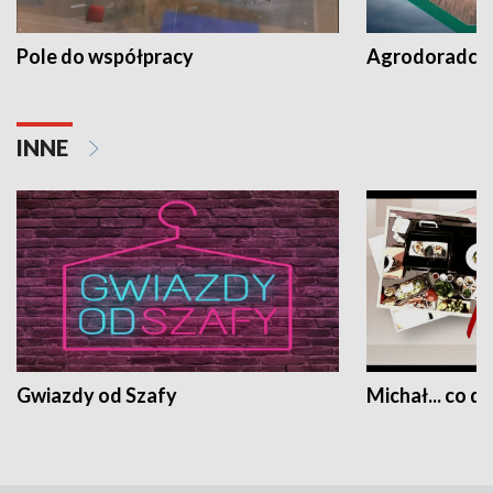
Pole do współpracy
Agrodoradcy 
INNE
Gwiazdy od Szafy
Michał... co dz