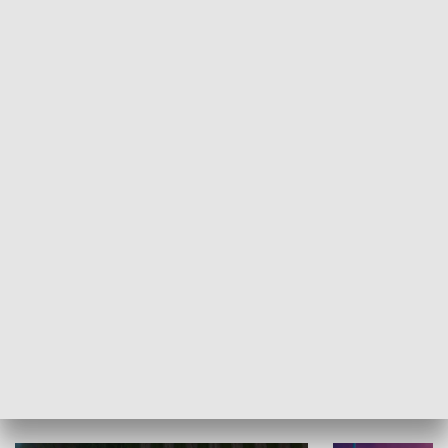
Informator kulturalny
Drzwi do kult
TECHNIKA I MOTORYZACJA
WYPOCZYNEK I REKREACJA