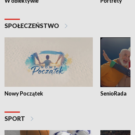
W obiektywie
Portrety
SPOŁECZEŃSTWO
Nowy Początek
SenioRada
SPORT