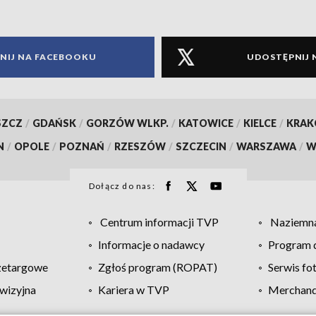
NIJ NA FACEBOOKU
UDOSTĘPNIJ 
SZCZ
/
GDAŃSK
/
GORZÓW WLKP.
/
KATOWICE
/
KIELCE
/
KRA
N
/
OPOLE
/
POZNAŃ
/
RZESZÓW
/
SZCZECIN
/
WARSZAWA
/
W
Dołącz do nas:
Centrum informacji TVP
Naziemna
Informacje o nadawcy
Program d
zetargowe
Zgłoś program (ROPAT)
Serwis fo
wizyjna
Kariera w TVP
Merchandi