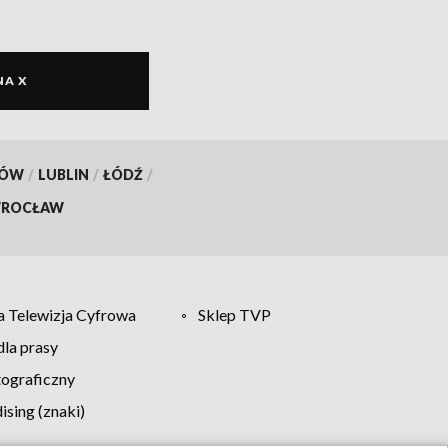
NA X
KÓW
/
LUBLIN
/
ŁÓDŹ
/
ROCŁAW
 Telewizja Cyfrowa
Sklep TVP
la prasy
tograficzny
sing (znaki)