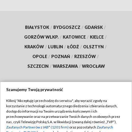
BIAŁYSTOK
/
BYDGOSZCZ
/
GDAŃSK
/
GORZÓW WLKP.
/
KATOWICE
/
KIELCE
/
KRAKÓW
/
LUBLIN
/
ŁÓDŹ
/
OLSZTYN
/
OPOLE
/
POZNAŃ
/
RZESZÓW
/
SZCZECIN
/
WARSZAWA
/
WROCŁAW
Szanujemy Twoją prywatność
Dołącz do nas:
Kliknij "Akceptuję i przechodzę do serwisu", aby wyrazić zgody na
korzystanie z technologii automatycznego śledzenia i zbierania danych,
TVP
dostęp do informacji na Twoim urządzeniu końcowym i ich
Abonament TVP
przechowywanie oraz na przetwarzanie Twoich danych osobowych przez
Regulamin TVP
nas, czyli Telewizję Polską S.A. w likwidacji (zwaną dalej również „TVP”),
Emisja w TVP
Zaufanych Partnerów z IAB* (1201 firm)
oraz pozostałych
Zaufanych
Polityka prywatności