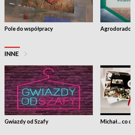
Pole do współpracy
Agrodoradcy 
INNE
Gwiazdy od Szafy
Michał... co dz