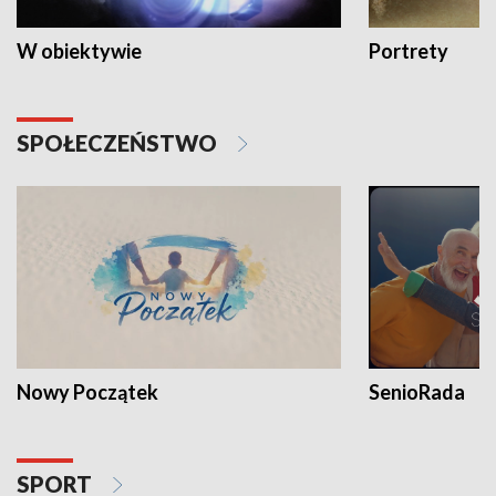
W obiektywie
Portrety
SPOŁECZEŃSTWO
Nowy Początek
SenioRada
SPORT