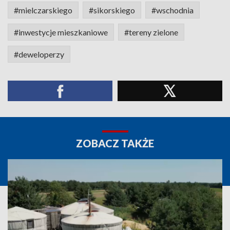
#mielczarskiego
#sikorskiego
#wschodnia
#inwestycje mieszkaniowe
#tereny zielone
#deweloperzy
ZOBACZ TAKŻE