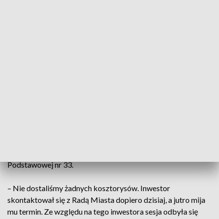
w Kielcach niezagospodarowanych, dlaczego akurat tutaj,
gdzie jest największe skupisko zieleni? – pyta jedna z
mieszkanek.
Nie brakowało jednak także głosów popierających
inwestycję. – Jak tam będzie, to nie widzę żadnych
przeszkód, żeby coś robić. Rozszerzą się Kielce i tyle na ten
temat – mówi kolejna osoba.
Inwestor planował budowę bloków dla ponad pół tysiąca
mieszkańców. W ramach inwestycji towarzyszących
deklarował wydanie nawet 9 milionów złotych między innymi
na budowę sieci wodociągowej, kanalizacyjnej i
ciepłowniczej, a także remont łazienek w Szkole
Podstawowej nr 33.
– Nie dostaliśmy żadnych kosztorysów. Inwestor
skontaktował się z Radą Miasta dopiero dzisiaj, a jutro mija
mu termin. Ze względu na tego inwestora sesja odbyła się