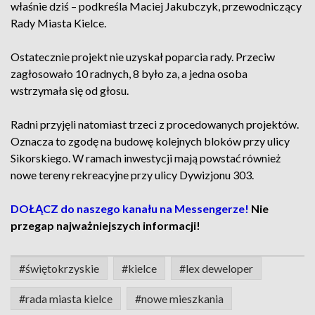
właśnie dziś – podkreśla Maciej Jakubczyk, przewodniczący
Rady Miasta Kielce.
Ostatecznie projekt nie uzyskał poparcia rady. Przeciw
zagłosowało 10 radnych, 8 było za, a jedna osoba
wstrzymała się od głosu.
Radni przyjęli natomiast trzeci z procedowanych projektów.
Oznacza to zgodę na budowę kolejnych bloków przy ulicy
Sikorskiego. W ramach inwestycji mają powstać również
nowe tereny rekreacyjne przy ulicy Dywizjonu 303.
DOŁĄCZ do naszego kanału na Messengerze!
Nie
przegap najważniejszych informacji!
#świętokrzyskie
#kielce
#lex deweloper
#rada miasta kielce
#nowe mieszkania