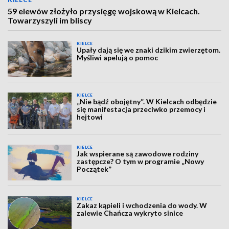
59 elewów złożyło przysięgę wojskową w Kielcach.
Towarzyszyli im bliscy
KIELCE
Upały dają się we znaki dzikim zwierzętom.
Myśliwi apelują o pomoc
KIELCE
„Nie bądź obojętny”. W Kielcach odbędzie
się manifestacja przeciwko przemocy i
hejtowi
KIELCE
Jak wspierane są zawodowe rodziny
zastępcze? O tym w programie „Nowy
Początek”
KIELCE
Zakaz kąpieli i wchodzenia do wody. W
zalewie Chańcza wykryto sinice