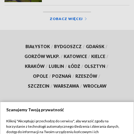
ZOBACZ WIĘCEJ
BIAŁYSTOK
/
BYDGOSZCZ
/
GDAŃSK
/
GORZÓW WLKP.
/
KATOWICE
/
KIELCE
/
KRAKÓW
/
LUBLIN
/
ŁÓDŹ
/
OLSZTYN
/
OPOLE
/
POZNAŃ
/
RZESZÓW
/
SZCZECIN
/
WARSZAWA
/
WROCŁAW
Szanujemy Twoją prywatność
Dołącz do nas:
Kliknij "Akceptuję i przechodzę do serwisu", aby wyrazić zgody na
korzystanie z technologii automatycznego śledzenia i zbierania danych,
TVP
dostęp do informacji na Twoim urządzeniu końcowym i ich