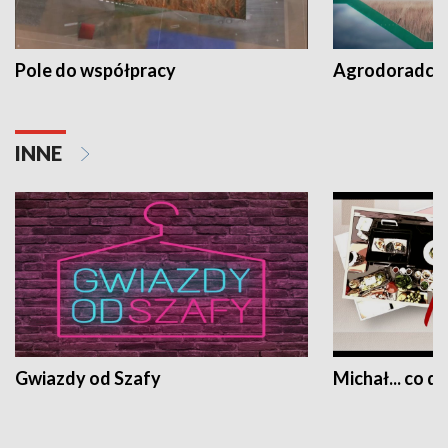
Pole do współpracy
Agrodoradcy 
INNE
Gwiazdy od Szafy
Michał... co dz