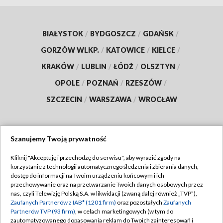
BIAŁYSTOK
/
BYDGOSZCZ
/
GDAŃSK
/
GORZÓW WLKP.
/
KATOWICE
/
KIELCE
/
KRAKÓW
/
LUBLIN
/
ŁÓDŹ
/
OLSZTYN
/
OPOLE
/
POZNAŃ
/
RZESZÓW
/
SZCZECIN
/
WARSZAWA
/
WROCŁAW
Szanujemy Twoją prywatność
Dołącz do nas:
Kliknij "Akceptuję i przechodzę do serwisu", aby wyrazić zgody na
korzystanie z technologii automatycznego śledzenia i zbierania danych,
TVP
dostęp do informacji na Twoim urządzeniu końcowym i ich
Abonament TVP
przechowywanie oraz na przetwarzanie Twoich danych osobowych przez
Regulamin TVP
nas, czyli Telewizję Polską S.A. w likwidacji (zwaną dalej również „TVP”),
Emisja w TVP
Zaufanych Partnerów z IAB* (1201 firm)
oraz pozostałych
Zaufanych
Polityka prywatności
Partnerów TVP (93 firm)
, w celach marketingowych (w tym do
Centrum informacji TVP
Moje zgody
zautomatyzowanego dopasowania reklam do Twoich zainteresowań i