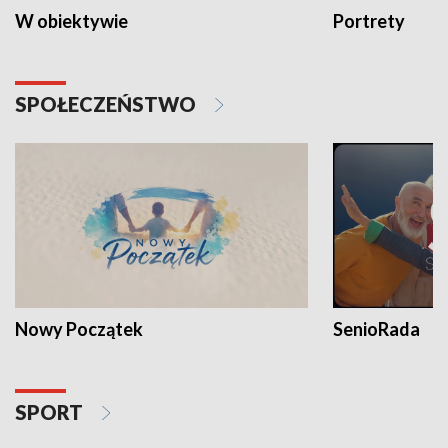
W obiektywie
Portrety
SPOŁECZEŃSTWO
Nowy Początek
SenioRada
SPORT