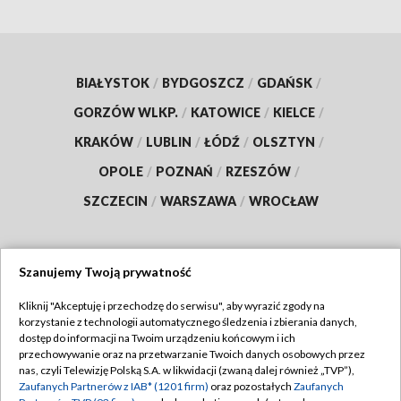
BIAŁYSTOK
/
BYDGOSZCZ
/
GDAŃSK
/
GORZÓW WLKP.
/
KATOWICE
/
KIELCE
/
KRAKÓW
/
LUBLIN
/
ŁÓDŹ
/
OLSZTYN
/
OPOLE
/
POZNAŃ
/
RZESZÓW
/
SZCZECIN
/
WARSZAWA
/
WROCŁAW
Szanujemy Twoją prywatność
Dołącz do nas:
Kliknij "Akceptuję i przechodzę do serwisu", aby wyrazić zgody na
korzystanie z technologii automatycznego śledzenia i zbierania danych,
TVP
dostęp do informacji na Twoim urządzeniu końcowym i ich
Abonament TVP
przechowywanie oraz na przetwarzanie Twoich danych osobowych przez
Regulamin TVP
nas, czyli Telewizję Polską S.A. w likwidacji (zwaną dalej również „TVP”),
Emisja w TVP
Zaufanych Partnerów z IAB* (1201 firm)
oraz pozostałych
Zaufanych
Polityka prywatności