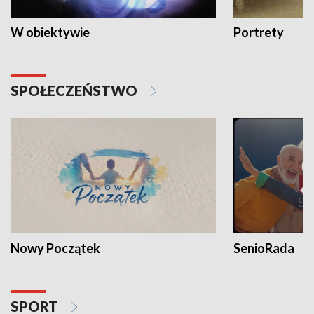
W obiektywie
Portrety
SPOŁECZEŃSTWO
Nowy Początek
SenioRada
SPORT