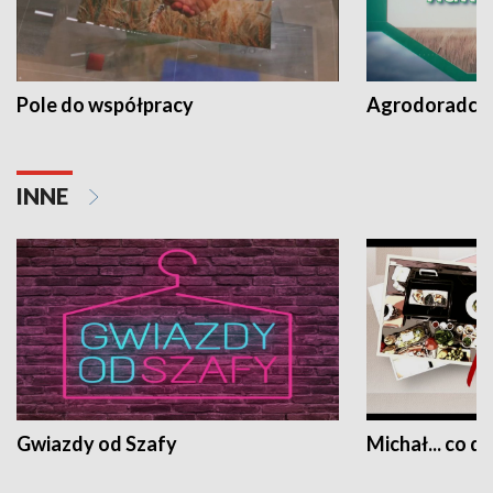
Pole do współpracy
Agrodoradcy 
INNE
Gwiazdy od Szafy
Michał... co dz