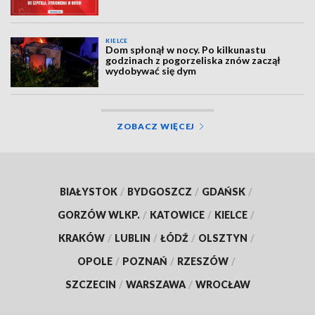
KIELCE
Dom spłonął w nocy. Po kilkunastu
godzinach z pogorzeliska znów zaczął
wydobywać się dym
ZOBACZ WIĘCEJ
BIAŁYSTOK
/
BYDGOSZCZ
/
GDAŃSK
/
GORZÓW WLKP.
/
KATOWICE
/
KIELCE
/
KRAKÓW
/
LUBLIN
/
ŁÓDŹ
/
OLSZTYN
/
OPOLE
/
POZNAŃ
/
RZESZÓW
/
SZCZECIN
/
WARSZAWA
/
WROCŁAW