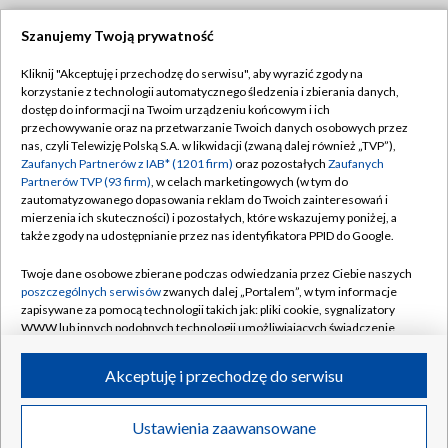
Szanujemy Twoją prywatność
Dołącz do nas:
Kliknij "Akceptuję i przechodzę do serwisu", aby wyrazić zgody na
korzystanie z technologii automatycznego śledzenia i zbierania danych,
TVP
dostęp do informacji na Twoim urządzeniu końcowym i ich
Abonament TVP
przechowywanie oraz na przetwarzanie Twoich danych osobowych przez
Regulamin TVP
nas, czyli Telewizję Polską S.A. w likwidacji (zwaną dalej również „TVP”),
Emisja w TVP
Polityka prywatności
Zaufanych Partnerów z IAB* (1201 firm)
oraz pozostałych
Zaufanych
Partnerów TVP (93 firm)
, w celach marketingowych (w tym do
Centrum informacji TVP
Moje zgody
zautomatyzowanego dopasowania reklam do Twoich zainteresowań i
mierzenia ich skuteczności) i pozostałych, które wskazujemy poniżej, a
Naziemna Telewizja Cyfrowa
Pomoc
także zgody na udostępnianie przez nas identyfikatora PPID do Google.
Sklep TVP
Biuro reklamy
Twoje dane osobowe zbierane podczas odwiedzania przez Ciebie naszych
Rada Programowa
Kontakt
poszczególnych serwisów
zwanych dalej „Portalem”, w tym informacje
zapisywane za pomocą technologii takich jak: pliki cookie, sygnalizatory
System NOS
WWW lub innych podobnych technologii umożliwiających świadczenie
dopasowanych i bezpiecznych usług, personalizację treści oraz reklam,
Informacje o nadawcy
Kanały
udostępnianie funkcji mediów społecznościowych oraz analizowanie
Akceptuję i przechodzę do serwisu
ruchu w Internecie.
Program dla prasy
©2026 Telewizja Polska S.A. w likwidacji
Biuro Reklamy
Twoje dane osobowe zbierane podczas odwiedzania przez Ciebie
Ustawienia zaawansowane
poszczególnych serwisów
na Portalu, takie jak adresy IP, identyfikatory