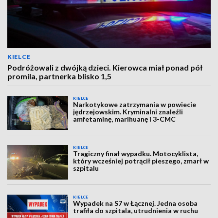
KIELCE
Podróżowali z dwójką dzieci. Kierowca miał ponad pół
promila, partnerka blisko 1,5
KIELCE
Narkotykowe zatrzymania w powiecie
jędrzejowskim. Kryminalni znaleźli
amfetaminę, marihuanę i 3-CMC
KIELCE
Tragiczny finał wypadku. Motocyklista,
który wcześniej potrącił pieszego, zmarł w
szpitalu
KIELCE
Wypadek na S7 w Łącznej. Jedna osoba
trafiła do szpitala, utrudnienia w ruchu