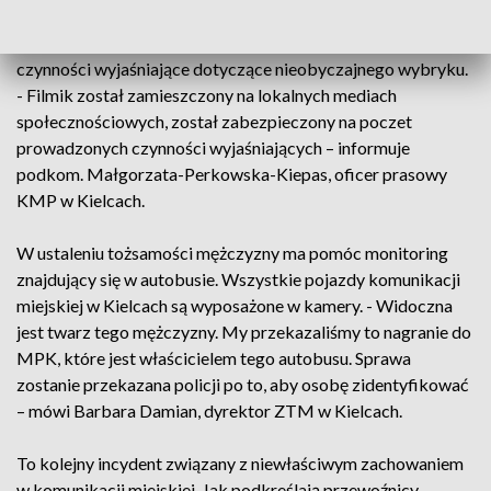
Nagranie zostało zabezpieczone i przekazane
przewoźnikowi oraz policji. Funkcjonariusze prowadzą
czynności wyjaśniające dotyczące nieobyczajnego wybryku.
- Filmik został zamieszczony na lokalnych mediach
społecznościowych, został zabezpieczony na poczet
prowadzonych czynności wyjaśniających – informuje
podkom. Małgorzata-Perkowska-Kiepas, oficer prasowy
KMP w Kielcach.
W ustaleniu tożsamości mężczyzny ma pomóc monitoring
znajdujący się w autobusie. Wszystkie pojazdy komunikacji
miejskiej w Kielcach są wyposażone w kamery. - Widoczna
jest twarz tego mężczyzny. My przekazaliśmy to nagranie do
MPK, które jest właścicielem tego autobusu. Sprawa
zostanie przekazana policji po to, aby osobę zidentyfikować
– mówi Barbara Damian, dyrektor ZTM w Kielcach.
To kolejny incydent związany z niewłaściwym zachowaniem
w komunikacji miejskiej. Jak podkreślają przewoźnicy,