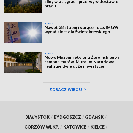
silny wiatr, grad i przerwy w dostawie
prądu
KIELCE
Nawet 38 stopni i gorące noce. IMGW
wydał alert dla Świętokrzyskiego
KIELCE
Nowe Muzeum Stefana Żeromskiego i
remont murów. Muzeum Narodowe
realizuje dwie duże inwestycje
ZOBACZ WIĘCEJ
BIAŁYSTOK
/
BYDGOSZCZ
/
GDAŃSK
/
GORZÓW WLKP.
/
KATOWICE
/
KIELCE
/