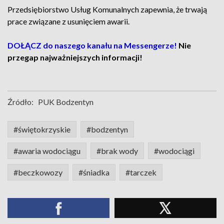
Przedsiębiorstwo Usług Komunalnych zapewnia, że trwają
prace związane z usunięciem awarii.
DOŁĄCZ do naszego kanału na Messengerze!
Nie
przegap najważniejszych informacji!
Źródło:
PUK Bodzentyn
#świętokrzyskie
#bodzentyn
#awaria wodociągu
#brak wody
#wodociągi
#beczkowozy
#śniadka
#tarczek