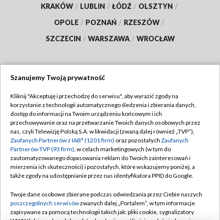
KRAKÓW
/
LUBLIN
/
ŁÓDŹ
/
OLSZTYN
/
OPOLE
/
POZNAŃ
/
RZESZÓW
/
SZCZECIN
/
WARSZAWA
/
WROCŁAW
Szanujemy Twoją prywatność
Dołącz do nas:
Kliknij "Akceptuję i przechodzę do serwisu", aby wyrazić zgody na
korzystanie z technologii automatycznego śledzenia i zbierania danych,
TVP
dostęp do informacji na Twoim urządzeniu końcowym i ich
Abonament TVP
przechowywanie oraz na przetwarzanie Twoich danych osobowych przez
Regulamin TVP
nas, czyli Telewizję Polską S.A. w likwidacji (zwaną dalej również „TVP”),
Emisja w TVP
Polityka prywatności
Zaufanych Partnerów z IAB* (1201 firm)
oraz pozostałych
Zaufanych
Partnerów TVP (93 firm)
, w celach marketingowych (w tym do
Centrum informacji TVP
Moje zgody
zautomatyzowanego dopasowania reklam do Twoich zainteresowań i
mierzenia ich skuteczności) i pozostałych, które wskazujemy poniżej, a
Naziemna Telewizja Cyfrowa
Pomoc
także zgody na udostępnianie przez nas identyfikatora PPID do Google.
Sklep TVP
Biuro reklamy
Twoje dane osobowe zbierane podczas odwiedzania przez Ciebie naszych
Rada Programowa
Kontakt
poszczególnych serwisów
zwanych dalej „Portalem”, w tym informacje
zapisywane za pomocą technologii takich jak: pliki cookie, sygnalizatory
System NOS