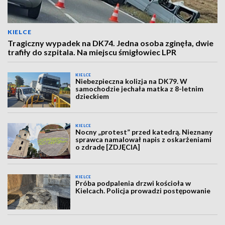
KIELCE
Tragiczny wypadek na DK74. Jedna osoba zginęła, dwie
trafiły do szpitala. Na miejscu śmigłowiec LPR
KIELCE
Niebezpieczna kolizja na DK79. W
samochodzie jechała matka z 8-letnim
dzieckiem
KIELCE
Nocny „protest” przed katedrą. Nieznany
sprawca namalował napis z oskarżeniami
o zdradę [ZDJĘCIA]
KIELCE
Próba podpalenia drzwi kościoła w
Kielcach. Policja prowadzi postępowanie