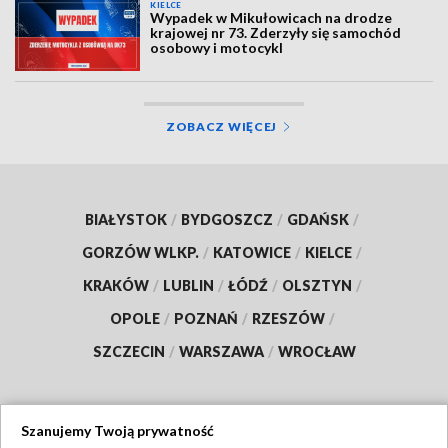
KIELCE
Wypadek w Mikułowicach na drodze
krajowej nr 73. Zderzyły się samochód
osobowy i motocykl
ZOBACZ WIĘCEJ
BIAŁYSTOK
/
BYDGOSZCZ
/
GDAŃSK
/
GORZÓW WLKP.
/
KATOWICE
/
KIELCE
/
KRAKÓW
/
LUBLIN
/
ŁÓDŹ
/
OLSZTYN
/
OPOLE
/
POZNAŃ
/
RZESZÓW
/
SZCZECIN
/
WARSZAWA
/
WROCŁAW
Szanujemy Twoją prywatność
Dołącz do nas: