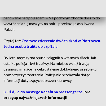
Paluch, oficer prasowy Komendy Powiatowej Policji w
Sandomierzu, podczas wykonywania prac w sadzie
owocowym kierujący ciągnikiem rolniczym stracił
panowanie nad pojazdem. – Na pochyłym zboczu doszło do
wywrócenia się maszyny na bok – przekazuje asp. Iwona
Paluch.
Czytaj też:
Czołowe zderzenie dwóch skód w Piotrowcu.
Jedna osoba trafiła do szpitala
36-letni mężczyzna opuścił ciągnik o własnych siłach. Jak
ustaliła policja - był trzeźwy. Na miejscu wciąż trwają
czynności mające na celu ustalenie dokładnego przebiegu
oraz przyczyn zdarzenia. Policja nie przekazała dotąd
informacji dotyczących obrażeń kierowcy.
DOŁĄCZ do naszego kanału na Messengerze!
Nie
przegap najważniejszych informacji!