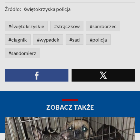
Źródło:
świętokrzyska policja
#świętokrzyskie
#strączków
#samborzec
#ciągnik
#wypadek
#sad
#policja
#sandomierz
ZOBACZ TAKŻE