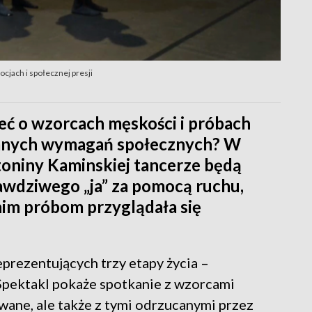
cjach i społecznej presji
eć o wzorcach męskości i próbach
wanych wymagań społecznych? W
oniny Kaminskiej tancerze będą
awdziwego „ja” za pomocą ruchu,
tnim próbom przyglądała się
eprezentujących trzy etapy życia –
 Spektakl pokaże spotkanie z wzorcami
wane, ale także z tymi odrzucanymi przez