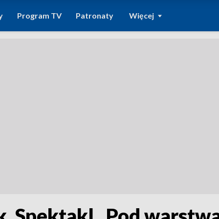
y
Program TV
Patronaty
Więcej
. Spektakl „Pod warstwa