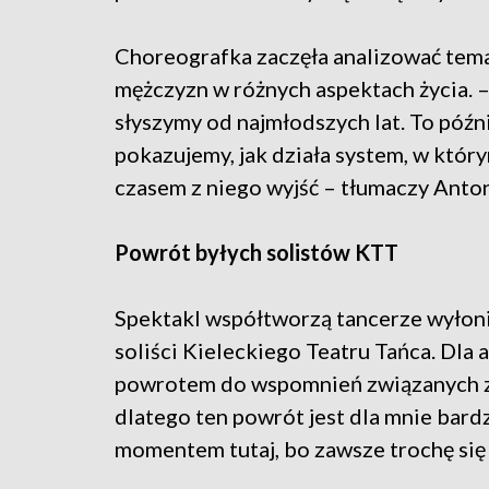
Choreografka zaczęła analizować tem
mężczyzn w różnych aspektach życia. –
słyszymy od najmłodszych lat. To późni
pokazujemy, jak działa system, w któr
czasem z niego wyjść – tłumaczy Anto
Powrót byłych solistów KTT
Spektakl współtworzą tancerze wyłonie
soliści Kieleckiego Teatru Tańca. Dla a
powrotem do wspomnień związanych z p
dlatego ten powrót jest dla mnie bard
momentem tutaj, bo zawsze trochę si