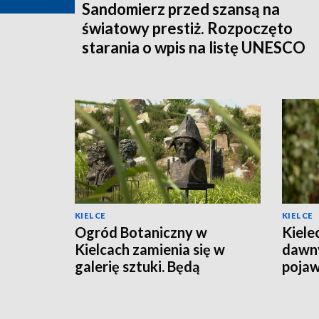
Sandomierz przed szansą na
światowy prestiż. Rozpoczęto
starania o wpis na listę UNESCO
KIELCE
KIELCE
Ogród Botaniczny w
Kiele
Kielcach zamienia się w
dawny
galerię sztuki. Będą
pojaw
wystawy i malarskie plenery