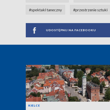
#spektakl taneczny
#przestrzenie sztuki
UDOSTĘPNIJ NA FACEBOOKU
KIELCE