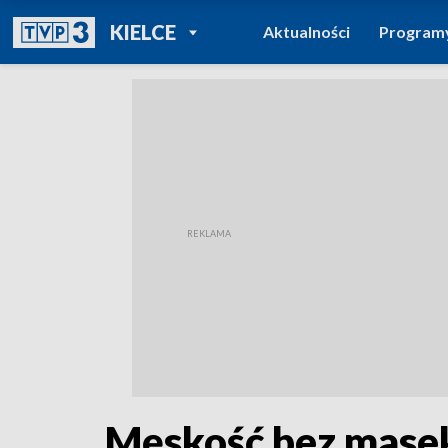
POWRÓT DO
KIELCE
Aktualności
Program
TVP REGIONY
Męskość bez masek