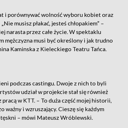
at i porównywać wolność wyboru kobiet oraz
 „Nie musisz płakać, jesteś chłopakiem” –
ej narasta przez całe życie. W spektaklu
ym mężczyzna musi być określony i jak trudno
nina Kaminska z Kieleckiego Teatru Tańca.
ni podczas castingu. Dwoje z nich to byli
rtystów udział w projekcie stał się również
racą w KTT. – To duża część mojej historii,
zo ważny i wzruszający. Cieszę się każdym
ę tęskni – mówi Mateusz Wróblewski.