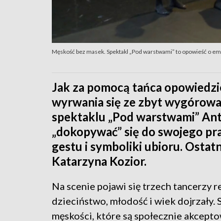
Męskość bez masek. Spektakl „Pod warstwami” to opowieść o emo
Jak za pomocą tańca opowiedzi
wyrwania się ze zbyt wygóro
spektaklu „Pod warstwami” Ant
„dokopywać” się do swojego pr
gestu i symboliki ubioru. Osta
Katarzyna Kozior.
Na scenie pojawi się trzech tancerzy r
dzieciństwo, młodość i wiek dojrzały.
męskości, które są społecznie akcepto