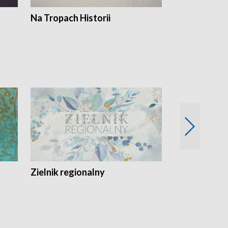
Na Tropach Historii
Szept ziemi
Zielnik regionalny
EkoLogiczni