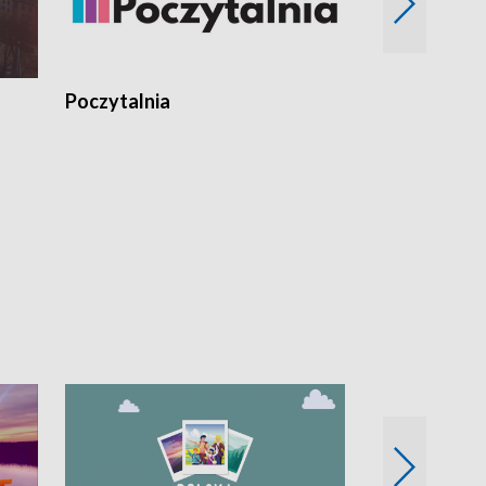
Poczytalnia
Koncerty TV