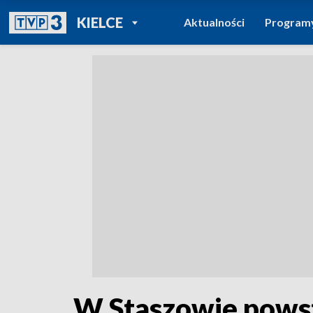
POWRÓT DO
KIELCE
Aktualności
Program
TVP REGIONY
W Staszowie powst