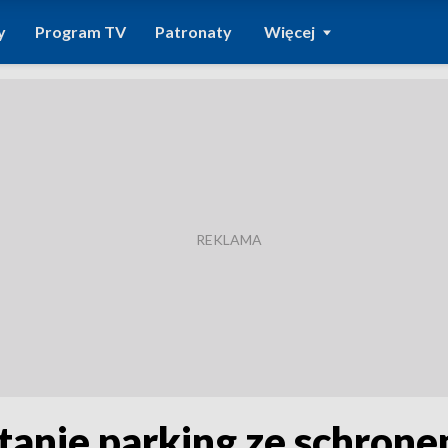
y
Program TV
Patronaty
Więcej
anie parking ze schron