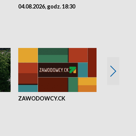
04.08.2026, godz. 18:30
03.08.2026, 
ZAWODOWCY.CK
Solidarni z U