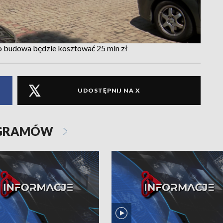
o budowa będzie kosztować 25 mln zł
UDOSTĘPNIJ NA X
OGRAMÓW