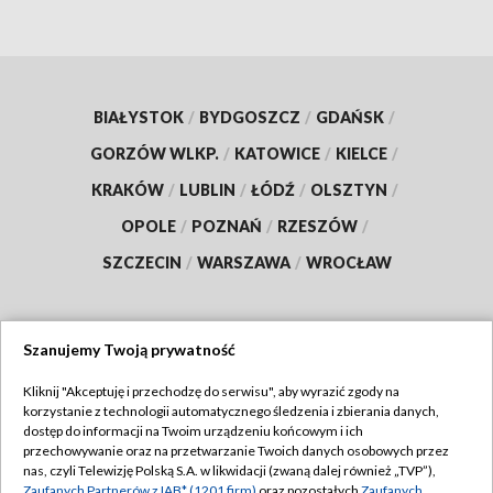
BIAŁYSTOK
/
BYDGOSZCZ
/
GDAŃSK
/
GORZÓW WLKP.
/
KATOWICE
/
KIELCE
/
KRAKÓW
/
LUBLIN
/
ŁÓDŹ
/
OLSZTYN
/
OPOLE
/
POZNAŃ
/
RZESZÓW
/
SZCZECIN
/
WARSZAWA
/
WROCŁAW
Szanujemy Twoją prywatność
Dołącz do nas:
Kliknij "Akceptuję i przechodzę do serwisu", aby wyrazić zgody na
korzystanie z technologii automatycznego śledzenia i zbierania danych,
TVP
dostęp do informacji na Twoim urządzeniu końcowym i ich
Abonament TVP
przechowywanie oraz na przetwarzanie Twoich danych osobowych przez
Regulamin TVP
nas, czyli Telewizję Polską S.A. w likwidacji (zwaną dalej również „TVP”),
Emisja w TVP
Zaufanych Partnerów z IAB* (1201 firm)
oraz pozostałych
Zaufanych
Polityka prywatności