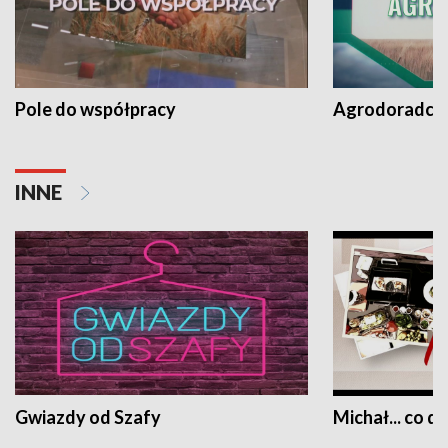
Pole do współpracy
Agrodoradcy 
INNE
Gwiazdy od Szafy
Michał... co dz