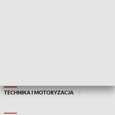
KULTURA I SZTUKA
Informator kulturalny
Drzwi do kult
TECHNIKA I MOTORYZACJA