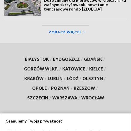
Duże zmiany dla kierowców w Kielcach. Na
ważnym skrzyżowaniu powstanie
tymczasowe rondo [ZDJĘCIA]
ZOBACZ WIĘCEJ
BIAŁYSTOK
/
BYDGOSZCZ
/
GDAŃSK
/
GORZÓW WLKP.
/
KATOWICE
/
KIELCE
/
KRAKÓW
/
LUBLIN
/
ŁÓDŹ
/
OLSZTYN
/
OPOLE
/
POZNAŃ
/
RZESZÓW
/
SZCZECIN
/
WARSZAWA
/
WROCŁAW
Szanujemy Twoją prywatność
Dołącz do nas: