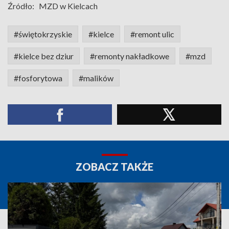
Źródło:
MZD w Kielcach
#świętokrzyskie
#kielce
#remont ulic
#kielce bez dziur
#remonty nakładkowe
#mzd
#fosforytowa
#malików
ZOBACZ TAKŻE