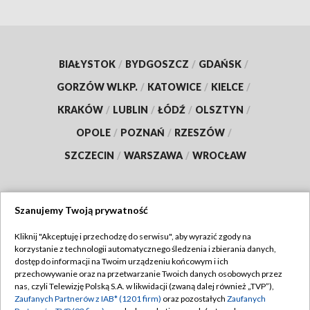
BIAŁYSTOK
/
BYDGOSZCZ
/
GDAŃSK
/
GORZÓW WLKP.
/
KATOWICE
/
KIELCE
/
KRAKÓW
/
LUBLIN
/
ŁÓDŹ
/
OLSZTYN
/
OPOLE
/
POZNAŃ
/
RZESZÓW
/
SZCZECIN
/
WARSZAWA
/
WROCŁAW
Szanujemy Twoją prywatność
Dołącz do nas:
Kliknij "Akceptuję i przechodzę do serwisu", aby wyrazić zgody na
korzystanie z technologii automatycznego śledzenia i zbierania danych,
TVP
dostęp do informacji na Twoim urządzeniu końcowym i ich
Abonament TVP
przechowywanie oraz na przetwarzanie Twoich danych osobowych przez
Regulamin TVP
nas, czyli Telewizję Polską S.A. w likwidacji (zwaną dalej również „TVP”),
Emisja w TVP
Zaufanych Partnerów z IAB* (1201 firm)
oraz pozostałych
Zaufanych
Polityka prywatności