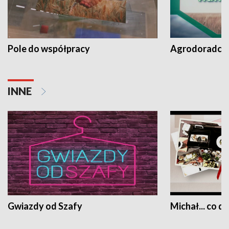
Pole do współpracy
Agrodoradcy 
INNE
Gwiazdy od Szafy
Michał... co dz