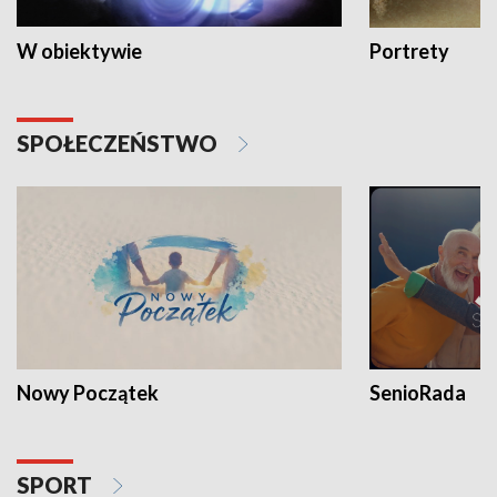
W obiektywie
Portrety
SPOŁECZEŃSTWO
Nowy Początek
SenioRada
SPORT