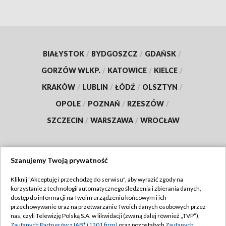
BIAŁYSTOK
/
BYDGOSZCZ
/
GDAŃSK
/
GORZÓW WLKP.
/
KATOWICE
/
KIELCE
/
KRAKÓW
/
LUBLIN
/
ŁÓDŹ
/
OLSZTYN
/
OPOLE
/
POZNAŃ
/
RZESZÓW
/
SZCZECIN
/
WARSZAWA
/
WROCŁAW
Szanujemy Twoją prywatność
Dołącz do nas:
Kliknij "Akceptuję i przechodzę do serwisu", aby wyrazić zgody na
korzystanie z technologii automatycznego śledzenia i zbierania danych,
TVP
dostęp do informacji na Twoim urządzeniu końcowym i ich
Abonament TVP
przechowywanie oraz na przetwarzanie Twoich danych osobowych przez
Regulamin TVP
nas, czyli Telewizję Polską S.A. w likwidacji (zwaną dalej również „TVP”),
Emisja w TVP
Zaufanych Partnerów z IAB* (1201 firm)
oraz pozostałych
Zaufanych
Polityka prywatności