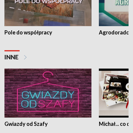
Pole do współpracy
Agrodoradcy 
INNE
Gwiazdy od Szafy
Michał... co dz