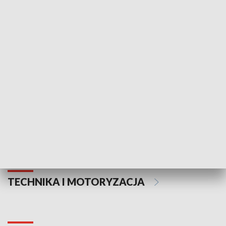
KULTURA I SZTUKA
Informator kulturalny
Drzwi do kult
TECHNIKA I MOTORYZACJA