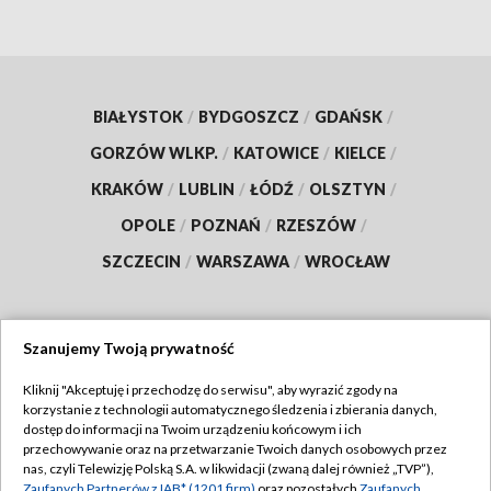
BIAŁYSTOK
/
BYDGOSZCZ
/
GDAŃSK
/
GORZÓW WLKP.
/
KATOWICE
/
KIELCE
/
KRAKÓW
/
LUBLIN
/
ŁÓDŹ
/
OLSZTYN
/
OPOLE
/
POZNAŃ
/
RZESZÓW
/
SZCZECIN
/
WARSZAWA
/
WROCŁAW
Szanujemy Twoją prywatność
Dołącz do nas:
Kliknij "Akceptuję i przechodzę do serwisu", aby wyrazić zgody na
korzystanie z technologii automatycznego śledzenia i zbierania danych,
TVP
dostęp do informacji na Twoim urządzeniu końcowym i ich
Abonament TVP
przechowywanie oraz na przetwarzanie Twoich danych osobowych przez
Regulamin TVP
nas, czyli Telewizję Polską S.A. w likwidacji (zwaną dalej również „TVP”),
Emisja w TVP
Zaufanych Partnerów z IAB* (1201 firm)
oraz pozostałych
Zaufanych
Polityka prywatności