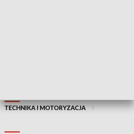
KULTURA I SZTUKA
Informator kulturalny
Drzwi do kult
TECHNIKA I MOTORYZACJA