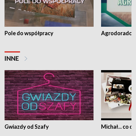
Pole do współpracy
Agrodoradcy 
INNE
Gwiazdy od Szafy
Michał... co dz