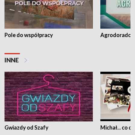
Pole do współpracy
Agrodoradcy 
INNE
Gwiazdy od Szafy
Michał... co dz