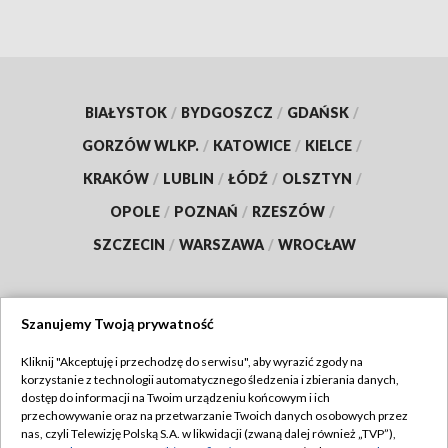
BIAŁYSTOK
/
BYDGOSZCZ
/
GDAŃSK
/
GORZÓW WLKP.
/
KATOWICE
/
KIELCE
/
KRAKÓW
/
LUBLIN
/
ŁÓDŹ
/
OLSZTYN
/
OPOLE
/
POZNAŃ
/
RZESZÓW
/
SZCZECIN
/
WARSZAWA
/
WROCŁAW
Szanujemy Twoją prywatność
Dołącz do nas:
Kliknij "Akceptuję i przechodzę do serwisu", aby wyrazić zgody na
korzystanie z technologii automatycznego śledzenia i zbierania danych,
TVP
dostęp do informacji na Twoim urządzeniu końcowym i ich
Abonament TVP
przechowywanie oraz na przetwarzanie Twoich danych osobowych przez
Regulamin TVP
nas, czyli Telewizję Polską S.A. w likwidacji (zwaną dalej również „TVP”),