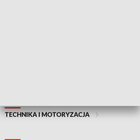
KULTURA I SZTUKA
Informator kulturalny
Drzwi do kult
TECHNIKA I MOTORYZACJA