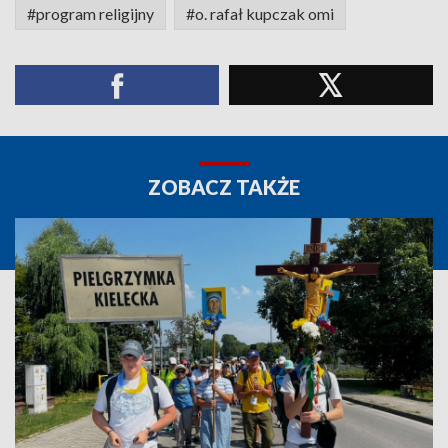
#program religijny
#o. rafał kupczak omi
ZOBACZ TAKŻE