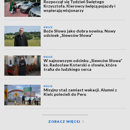
Rozpoczął się Tydzień Świętego
Krzysztofa. Kierowcy święcą pojazdy i
wspierają misjonarzy
KIELCE
Boże Słowo jako dobra nowina. Nowy
odcinek „Siewców Słowa”
KIELCE
W najnowszym odcinku „Siewców Słowa”
ks. Radosław Koterski o słowie, które
trafia do ludzkiego serca
KIELCE
Misyjny staż zamiast wakacji. Alumni z
Kielc polecieli do Peru
ZOBACZ WIĘCEJ