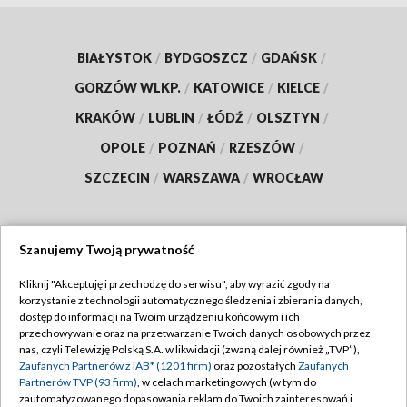
BIAŁYSTOK
/
BYDGOSZCZ
/
GDAŃSK
/
GORZÓW WLKP.
/
KATOWICE
/
KIELCE
/
KRAKÓW
/
LUBLIN
/
ŁÓDŹ
/
OLSZTYN
/
OPOLE
/
POZNAŃ
/
RZESZÓW
/
SZCZECIN
/
WARSZAWA
/
WROCŁAW
Szanujemy Twoją prywatność
Dołącz do nas:
Kliknij "Akceptuję i przechodzę do serwisu", aby wyrazić zgody na
korzystanie z technologii automatycznego śledzenia i zbierania danych,
TVP
dostęp do informacji na Twoim urządzeniu końcowym i ich
Abonament TVP
przechowywanie oraz na przetwarzanie Twoich danych osobowych przez
Regulamin TVP
nas, czyli Telewizję Polską S.A. w likwidacji (zwaną dalej również „TVP”),
Emisja w TVP
Polityka prywatności
Zaufanych Partnerów z IAB* (1201 firm)
oraz pozostałych
Zaufanych
Partnerów TVP (93 firm)
, w celach marketingowych (w tym do
Centrum informacji TVP
Moje zgody
zautomatyzowanego dopasowania reklam do Twoich zainteresowań i