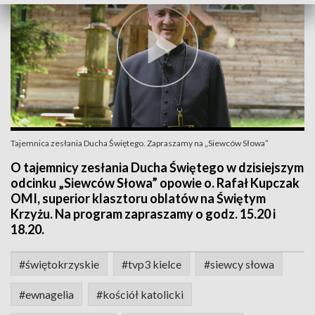
Tajemnica zesłania Ducha Świętego. Zapraszamy na „Siewców Słowa”
O tajemnicy zesłania Ducha Świętego w dzisiejszym
odcinku „Siewców Słowa” opowie o. Rafał Kupczak
OMI, superior klasztoru oblatów na Świętym
Krzyżu. Na program zapraszamy o godz. 15.20 i
18.20.
#świętokrzyskie
#tvp3 kielce
#siewcy słowa
#ewnagelia
#kościół katolicki