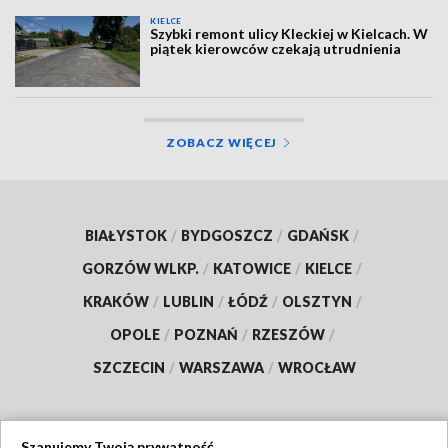
KIELCE
Szybki remont ulicy Kleckiej w Kielcach. W
piątek kierowców czekają utrudnienia
ZOBACZ WIĘCEJ
BIAŁYSTOK
/
BYDGOSZCZ
/
GDAŃSK
/
GORZÓW WLKP.
/
KATOWICE
/
KIELCE
/
KRAKÓW
/
LUBLIN
/
ŁÓDŹ
/
OLSZTYN
/
OPOLE
/
POZNAŃ
/
RZESZÓW
/
SZCZECIN
/
WARSZAWA
/
WROCŁAW
Szanujemy Twoją prywatność