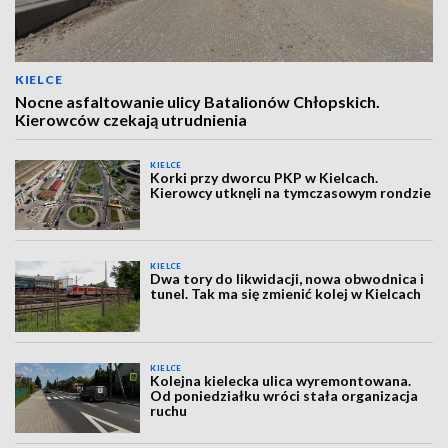
KIELCE
Nocne asfaltowanie ulicy Batalionów Chłopskich.
Kierowców czekają utrudnienia
KIELCE
Korki przy dworcu PKP w Kielcach.
Kierowcy utknęli na tymczasowym rondzie
KIELCE
Dwa tory do likwidacji, nowa obwodnica i
tunel. Tak ma się zmienić kolej w Kielcach
KIELCE
Kolejna kielecka ulica wyremontowana.
Od poniedziałku wróci stała organizacja
ruchu