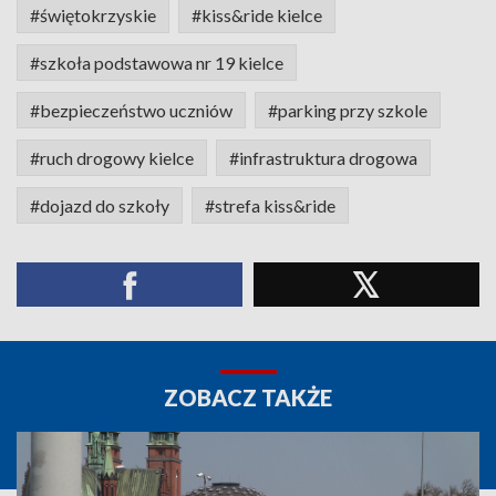
#świętokrzyskie
#kiss&ride kielce
#szkoła podstawowa nr 19 kielce
#bezpieczeństwo uczniów
#parking przy szkole
#ruch drogowy kielce
#infrastruktura drogowa
#dojazd do szkoły
#strefa kiss&ride
ZOBACZ TAKŻE