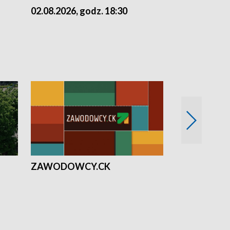
02.08.2026, godz. 18:30
01.08.2026, 
ZAWODOWCY.CK
Solidarni z U