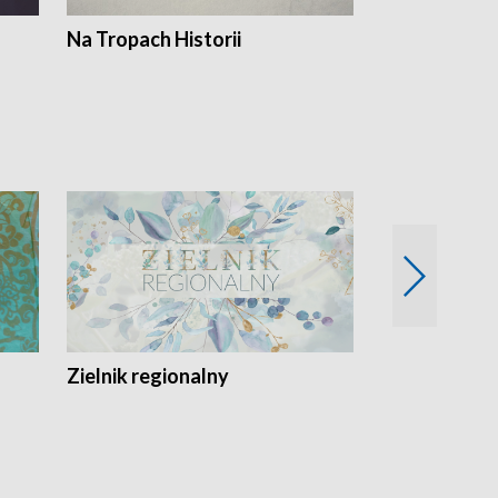
Na Tropach Historii
Szept ziemi
Zielnik regionalny
EkoLogiczni