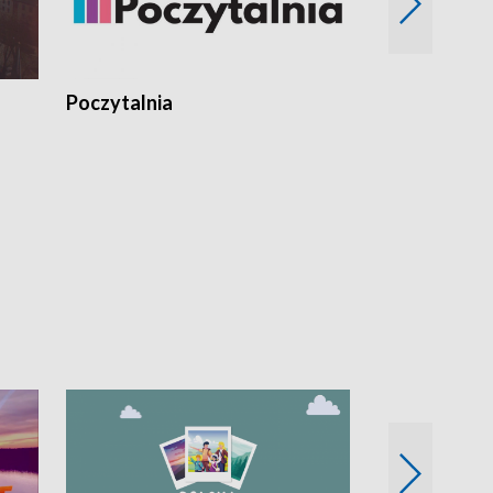
Poczytalnia
Koncerty TV