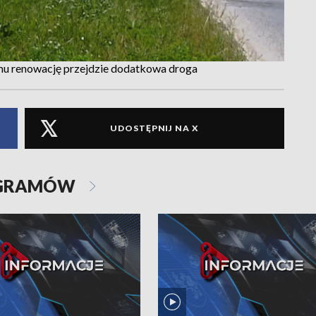
temu renowację przejdzie dodatkowa droga
UDOSTĘPNIJ NA X
OGRAMÓW