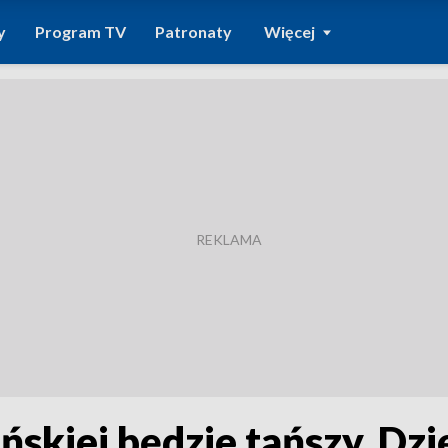
y
Program TV
Patronaty
Więcej
ońskiej będzie tańszy. Dz