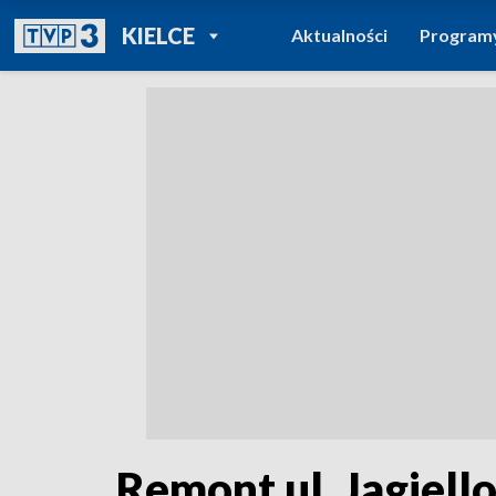
POWRÓT DO
KIELCE
Aktualności
Program
TVP REGIONY
Remont ul. Jagiell