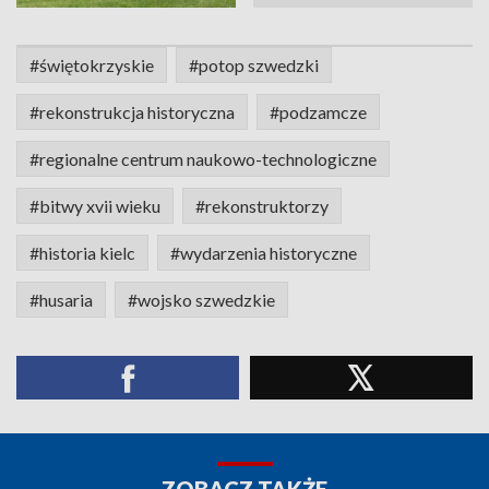
#świętokrzyskie
#potop szwedzki
#rekonstrukcja historyczna
#podzamcze
#regionalne centrum naukowo-technologiczne
#bitwy xvii wieku
#rekonstruktorzy
#historia kielc
#wydarzenia historyczne
#husaria
#wojsko szwedzkie
ZOBACZ TAKŻE