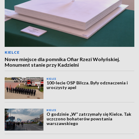
KIELCE
Nowe miejsce dla pomnika Ofiar Rzezi Wołyńskiej.
Monument stanie przy Kadzielni
KIELCE
100-lecie OSP Bilcza. Były odznaczenia i
uroczysty apel
KIELCE
O godzinie „W” zatrzymały się Kielce. Tak
uczczono bohaterów powstania
warszawskiego