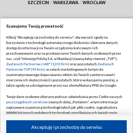
SZCZECIN
/
WARSZAWA
/
WROCŁAW
Szanujemy Twoją prywatność
Dołącz do nas:
Kliknij "Akceptuję i przechodzę do serwisu", aby wyrazić zgody na
korzystanie z technologii automatycznego śledzenia i zbierania danych,
TVP
dostęp do informacji na Twoim urządzeniu końcowym i ich
Abonament TVP
przechowywanie oraz na przetwarzanie Twoich danych osobowych przez
Regulamin TVP
nas, czyli Telewizję Polską S.A. w likwidacji (zwaną dalej również „TVP”),
Emisja w TVP
Polityka prywatności
Zaufanych Partnerów z IAB* (1201 firm)
oraz pozostałych
Zaufanych
Partnerów TVP (93 firm)
, w celach marketingowych (w tym do
Centrum informacji TVP
Moje zgody
zautomatyzowanego dopasowania reklam do Twoich zainteresowań i
mierzenia ich skuteczności) i pozostałych, które wskazujemy poniżej, a
Naziemna Telewizja Cyfrowa
Pomoc
także zgody na udostępnianie przez nas identyfikatora PPID do Google.
Sklep TVP
Biuro reklamy
Twoje dane osobowe zbierane podczas odwiedzania przez Ciebie naszych
Rada Programowa
Kontakt
poszczególnych serwisów
zwanych dalej „Portalem”, w tym informacje
zapisywane za pomocą technologii takich jak: pliki cookie, sygnalizatory
System NOS
WWW lub innych podobnych technologii umożliwiających świadczenie
dopasowanych i bezpiecznych usług, personalizację treści oraz reklam,
Informacje o nadawcy
Kanały
udostępnianie funkcji mediów społecznościowych oraz analizowanie
Akceptuję i przechodzę do serwisu
ruchu w Internecie.
Program dla prasy