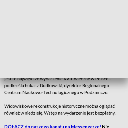
Największa rekonstrukcja w Polsce
Zdaniem organizatorów jest to największa rekonstrukcja
historyczna poświęcona XVII wiekowi organizowana w
Polsce w tym roku.
Czytaj też:
Świętowano 410. urodziny księcia Jeremiego
Wiśniowieckiego. Tłumy turystów na Świętym Krzyżu
– Cieszymy się, że dzięki tej podróży w czasie możemy
poznać rekonstruktorów z całej Europy. Na dzień dzisiejszy
jest to największe wydarzenie XVII-wieczne w Polsce –
podkreśla Łukasz Dudkowski, dyrektor Regionalnego
Centrum Naukowo-Technologicznego w Podzamczu.
Widowiskowe rekonstrukcje historyczne można oglądać
również w niedzielę. Wstęp na wydarzenie jest bezpłatny.
DOŁĄCZ do naszego kanału na Messengerze!
Nie