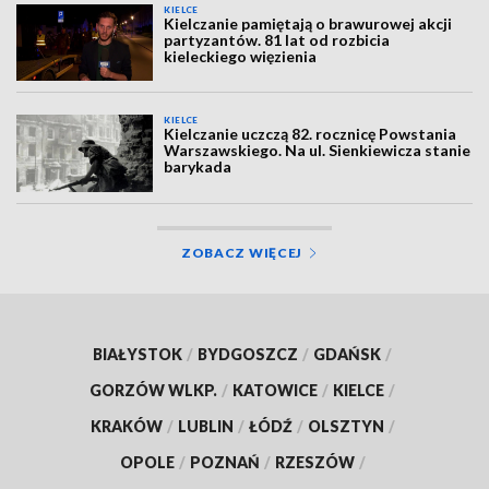
KIELCE
Kielczanie pamiętają o brawurowej akcji
partyzantów. 81 lat od rozbicia
kieleckiego więzienia
KIELCE
Kielczanie uczczą 82. rocznicę Powstania
Warszawskiego. Na ul. Sienkiewicza stanie
barykada
ZOBACZ WIĘCEJ
BIAŁYSTOK
/
BYDGOSZCZ
/
GDAŃSK
/
GORZÓW WLKP.
/
KATOWICE
/
KIELCE
/
KRAKÓW
/
LUBLIN
/
ŁÓDŹ
/
OLSZTYN
/
OPOLE
/
POZNAŃ
/
RZESZÓW
/