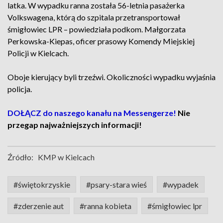
latka. W wypadku ranna została 56-letnia pasażerka
Volkswagena, którą do szpitala przetransportował
śmigłowiec LPR – powiedziała podkom. Małgorzata
Perkowska-Kiepas, oficer prasowy Komendy Miejskiej
Policji w Kielcach.
Oboje kierujący byli trzeźwi. Okoliczności wypadku wyjaśnia
policja.
DOŁĄCZ do naszego kanału na Messengerze!
Nie
przegap najważniejszych informacji!
Źródło:
KMP w Kielcach
#świętokrzyskie
#psary-stara wieś
#wypadek
#zderzenie aut
#ranna kobieta
#śmigłowiec lpr