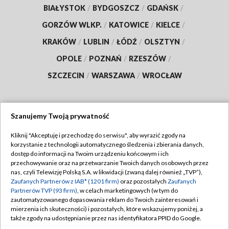
BIAŁYSTOK
/
BYDGOSZCZ
/
GDAŃSK
/
GORZÓW WLKP.
/
KATOWICE
/
KIELCE
/
KRAKÓW
/
LUBLIN
/
ŁÓDŹ
/
OLSZTYN
/
OPOLE
/
POZNAŃ
/
RZESZÓW
/
SZCZECIN
/
WARSZAWA
/
WROCŁAW
Szanujemy Twoją prywatność
Dołącz do nas:
Kliknij "Akceptuję i przechodzę do serwisu", aby wyrazić zgody na
korzystanie z technologii automatycznego śledzenia i zbierania danych,
TVP
dostęp do informacji na Twoim urządzeniu końcowym i ich
Abonament TVP
przechowywanie oraz na przetwarzanie Twoich danych osobowych przez
Regulamin TVP
nas, czyli Telewizję Polską S.A. w likwidacji (zwaną dalej również „TVP”),
Emisja w TVP
Polityka prywatności
Zaufanych Partnerów z IAB* (1201 firm)
oraz pozostałych
Zaufanych
Partnerów TVP (93 firm)
, w celach marketingowych (w tym do
Centrum informacji TVP
Moje zgody
zautomatyzowanego dopasowania reklam do Twoich zainteresowań i
mierzenia ich skuteczności) i pozostałych, które wskazujemy poniżej, a
Naziemna Telewizja Cyfrowa
Pomoc
także zgody na udostępnianie przez nas identyfikatora PPID do Google.
Sklep TVP