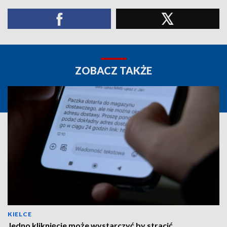
ZOBACZ TAKŻE
KIELCE
Jedno kliknięcie może wystarczyć by stracić