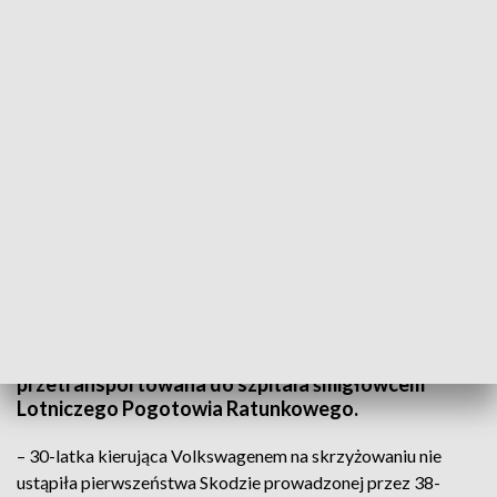
Zderzenie samochodów w powiecie kieleckim (Fot. policja)
56-letnia kobieta została ranna w wypadku, do
którego doszło w sobotę po południu w
miejscowości Psary-Stara Wieś w powiecie
kieleckim. Poszkodowana została
przetransportowana do szpitala śmigłowcem
Lotniczego Pogotowia Ratunkowego.
– 30-latka kierująca Volkswagenem na skrzyżowaniu nie
ustąpiła pierwszeństwa Skodzie prowadzonej przez 38-