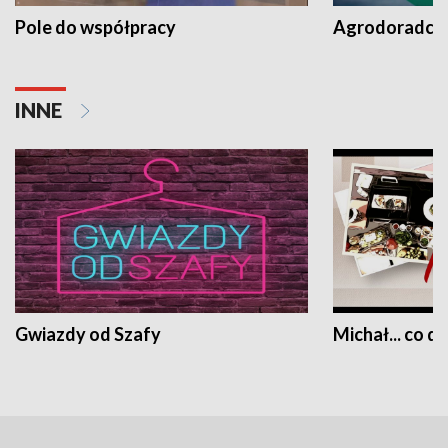
Pole do współpracy
Agrodoradcy 
INNE
Gwiazdy od Szafy
Michał... co dz