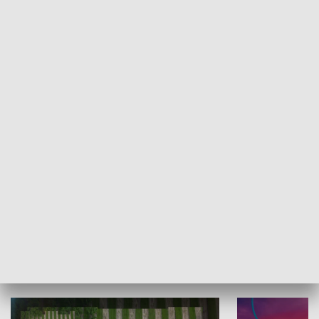
Informator kulturalny
Drzwi do kult
TECHNIKA I MOTORYZACJA
WYPOCZYNEK I REKREACJA