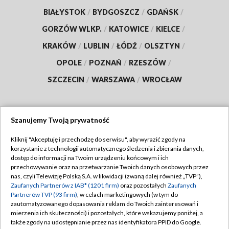
BIAŁYSTOK
/
BYDGOSZCZ
/
GDAŃSK
/
GORZÓW WLKP.
/
KATOWICE
/
KIELCE
/
KRAKÓW
/
LUBLIN
/
ŁÓDŹ
/
OLSZTYN
/
OPOLE
/
POZNAŃ
/
RZESZÓW
/
SZCZECIN
/
WARSZAWA
/
WROCŁAW
Szanujemy Twoją prywatność
Dołącz do nas:
Kliknij "Akceptuję i przechodzę do serwisu", aby wyrazić zgody na
korzystanie z technologii automatycznego śledzenia i zbierania danych,
TVP
dostęp do informacji na Twoim urządzeniu końcowym i ich
Abonament TVP
przechowywanie oraz na przetwarzanie Twoich danych osobowych przez
Regulamin TVP
nas, czyli Telewizję Polską S.A. w likwidacji (zwaną dalej również „TVP”),
Emisja w TVP
Zaufanych Partnerów z IAB* (1201 firm)
oraz pozostałych
Zaufanych
Polityka prywatności
Partnerów TVP (93 firm)
, w celach marketingowych (w tym do
Centrum informacji TVP
Moje zgody
zautomatyzowanego dopasowania reklam do Twoich zainteresowań i
mierzenia ich skuteczności) i pozostałych, które wskazujemy poniżej, a
Naziemna Telewizja Cyfrowa
Pomoc
także zgody na udostępnianie przez nas identyfikatora PPID do Google.