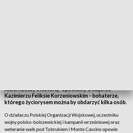
Opowieść o bohaterze spod Monte Cassino. W niedzielę na naszej antenie
„Pocztówki z Kielc. Rzeczy z historią”
W dzisiejszym odcinku programu „Pocztówki z
Kielc. Rzeczy z historią” opowiemy o majorze
Kazimierzu Feliksie Korzeniowskim – bohaterze,
którego życiorysem można by obdarzyć kilka osób.
O działaczu Polskiej Organizacji Wojskowej, uczestniku
wojny polsko-bolszewickiej i kampanii wrześniowej oraz
weteranie walk pod Tobrukiem i Monte Cassino opowie