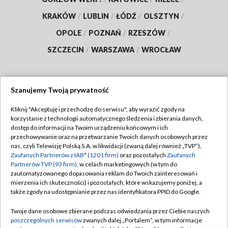
KRAKÓW
/
LUBLIN
/
ŁÓDŹ
/
OLSZTYN
/
OPOLE
/
POZNAŃ
/
RZESZÓW
/
SZCZECIN
/
WARSZAWA
/
WROCŁAW
Szanujemy Twoją prywatność
Dołącz do nas:
Kliknij "Akceptuję i przechodzę do serwisu", aby wyrazić zgody na
korzystanie z technologii automatycznego śledzenia i zbierania danych,
TVP
dostęp do informacji na Twoim urządzeniu końcowym i ich
Abonament TVP
przechowywanie oraz na przetwarzanie Twoich danych osobowych przez
Regulamin TVP
nas, czyli Telewizję Polską S.A. w likwidacji (zwaną dalej również „TVP”),
Emisja w TVP
Polityka prywatności
Zaufanych Partnerów z IAB* (1201 firm)
oraz pozostałych
Zaufanych
Partnerów TVP (93 firm)
, w celach marketingowych (w tym do
Centrum informacji TVP
Moje zgody
zautomatyzowanego dopasowania reklam do Twoich zainteresowań i
mierzenia ich skuteczności) i pozostałych, które wskazujemy poniżej, a
Naziemna Telewizja Cyfrowa
Pomoc
także zgody na udostępnianie przez nas identyfikatora PPID do Google.
Sklep TVP
Biuro reklamy
Twoje dane osobowe zbierane podczas odwiedzania przez Ciebie naszych
Rada Programowa
Kontakt
poszczególnych serwisów
zwanych dalej „Portalem”, w tym informacje