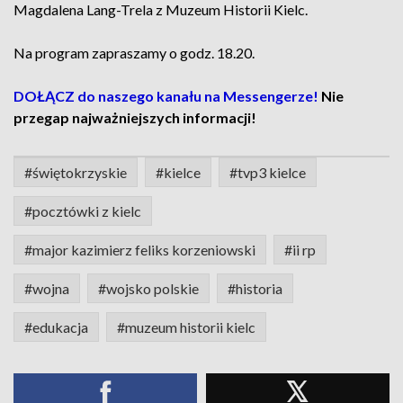
Magdalena Lang-Trela z Muzeum Historii Kielc.
Na program zapraszamy o godz. 18.20.
DOŁĄCZ do naszego kanału na Messengerze!
Nie
przegap najważniejszych informacji!
#świętokrzyskie
#kielce
#tvp3 kielce
#pocztówki z kielc
#major kazimierz feliks korzeniowski
#ii rp
#wojna
#wojsko polskie
#historia
#edukacja
#muzeum historii kielc