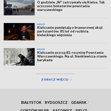
O godzinie „W” zatrzymały się Kielce. Tak
uczczono bohaterów powstania
warszawskiego
KIELCE
Kielczanie pamiętają o brawurowej akcji
partyzantów. 81 lat od rozbicia
kieleckiego więzienia
KIELCE
Kielczanie uczczą 82. rocznicę Powstania
Warszawskiego. Na ul. Sienkiewicza stanie
barykada
ZOBACZ WIĘCEJ
BIAŁYSTOK
/
BYDGOSZCZ
/
GDAŃSK
/
GORZÓW WLKP.
/
KATOWICE
/
KIELCE
/