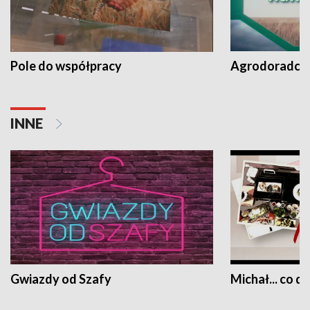
Pole do współpracy
Agrodoradcy 
INNE
Gwiazdy od Szafy
Michał... co dz