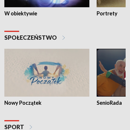
W obiektywie
Portrety
SPOŁECZEŃSTWO
Nowy Początek
SenioRada
SPORT