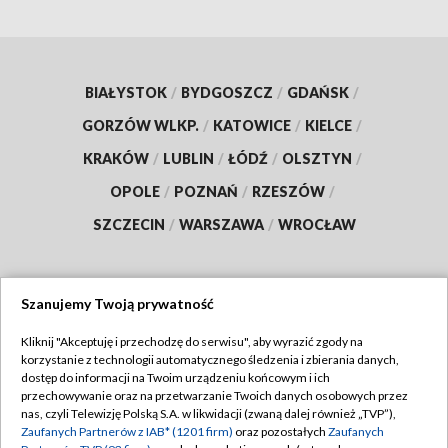
BIAŁYSTOK
/
BYDGOSZCZ
/
GDAŃSK
/
GORZÓW WLKP.
/
KATOWICE
/
KIELCE
/
KRAKÓW
/
LUBLIN
/
ŁÓDŹ
/
OLSZTYN
/
OPOLE
/
POZNAŃ
/
RZESZÓW
/
SZCZECIN
/
WARSZAWA
/
WROCŁAW
Szanujemy Twoją prywatność
Dołącz do nas:
Kliknij "Akceptuję i przechodzę do serwisu", aby wyrazić zgody na
korzystanie z technologii automatycznego śledzenia i zbierania danych,
TVP
dostęp do informacji na Twoim urządzeniu końcowym i ich
Abonament TVP
przechowywanie oraz na przetwarzanie Twoich danych osobowych przez
Regulamin TVP
nas, czyli Telewizję Polską S.A. w likwidacji (zwaną dalej również „TVP”),
Emisja w TVP
Zaufanych Partnerów z IAB* (1201 firm)
oraz pozostałych
Zaufanych
Polityka prywatności