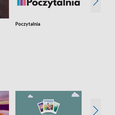
Poczytalnia
Koncerty TV