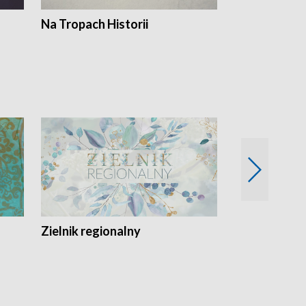
Na Tropach Historii
Szept ziemi
Zielnik regionalny
EkoLogiczni