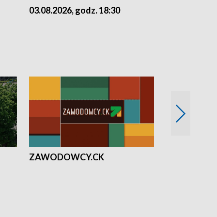
03.08.2026, godz. 18:30
02.08.2026, 
ZAWODOWCY.CK
Solidarni z U