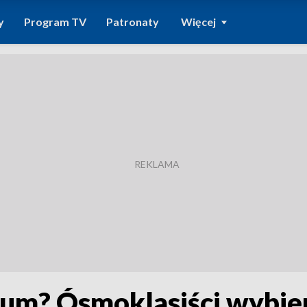
y
Program TV
Patronaty
Więcej
um? Ósmoklasiści wybiera