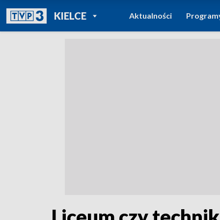
POWRÓT DO
KIELCE
Aktualności
Program
TVP REGIONY
Liceum czy technik