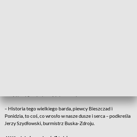
Do konkursu zakwalifikowano trzynaście zespołów i
solistów. Każdy uczestnik prezentował dwa utwory, a
obowiązkowym elementem repertuaru było nawiązanie do
twórczości Wojciecha Belona.
– Przyjechałem z Nowego Sącza. Jestem tu już kolejny raz,
ponieważ bardzo cenię i lubię ten festiwal – mówi Tomasz
Wolak, uczestnik wydarzenia.
Festiwal od lat przyciąga zarówno doświadczonych
wykonawców, jak i młodych artystów rozpoczynających
swoją przygodę z poezją śpiewaną.
– Historia tego wielkiego barda, piewcy Bieszczad i
Ponidzia, to coś, co wrosło w nasze dusze i serca – podkreśla
Jerzy Szydłowski, burmistrz Buska-Zdroju.