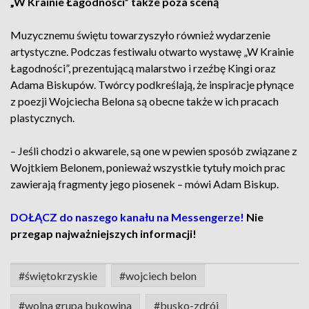
„W Krainie Łagodności” także poza sceną
Muzycznemu świętu towarzyszyło również wydarzenie
artystyczne. Podczas festiwalu otwarto wystawę „W Krainie
Łagodności”, prezentującą malarstwo i rzeźbę Kingi oraz
Adama Biskupów. Twórcy podkreślają, że inspiracje płynące
z poezji Wojciecha Belona są obecne także w ich pracach
plastycznych.
– Jeśli chodzi o akwarele, są one w pewien sposób związane z
Wojtkiem Belonem, ponieważ wszystkie tytuły moich prac
zawierają fragmenty jego piosenek – mówi Adam Biskup.
DOŁĄCZ do naszego kanału na Messengerze!
Nie
przegap najważniejszych informacji!
#świętokrzyskie
#wojciech belon
#wolna grupa bukowina
#busko-zdrój