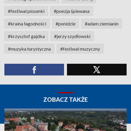
#festiwal piosenki
#poezja śpiewana
#kraina łagodności
#ponidzie
#adam ziemianin
#krzysztof gajdka
#jerzy szydłowski
#muzyka turystyczna
#festiwal muzyczny
ZOBACZ TAKŻE