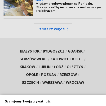
KIELCE
Międzynarodowy plener na Ponidziu.
Obrazy i rzeźby inspirowane malowniczym
krajobrazem
ZOBACZ WIĘCEJ
BIAŁYSTOK
/
BYDGOSZCZ
/
GDAŃSK
/
GORZÓW WLKP.
/
KATOWICE
/
KIELCE
/
KRAKÓW
/
LUBLIN
/
ŁÓDŹ
/
OLSZTYN
/
OPOLE
/
POZNAŃ
/
RZESZÓW
/
SZCZECIN
/
WARSZAWA
/
WROCŁAW
Szanujemy Twoją prywatność
Dołącz do nas: