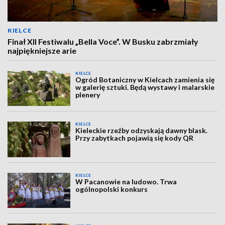
KIELCE
Finał XII Festiwalu „Bella Voce”. W Busku zabrzmiały
najpiękniejsze arie
KIELCE
Ogród Botaniczny w Kielcach zamienia się
w galerię sztuki. Będą wystawy i malarskie
plenery
KIELCE
Kieleckie rzeźby odzyskają dawny blask.
Przy zabytkach pojawią się kody QR
KIELCE
W Pacanowie na ludowo. Trwa
ogólnopolski konkurs