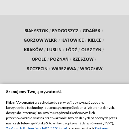
BIAŁYSTOK
/
BYDGOSZCZ
/
GDAŃSK
/
GORZÓW WLKP.
/
KATOWICE
/
KIELCE
/
KRAKÓW
/
LUBLIN
/
ŁÓDŹ
/
OLSZTYN
/
OPOLE
/
POZNAŃ
/
RZESZÓW
/
SZCZECIN
/
WARSZAWA
/
WROCŁAW
Szanujemy Twoją prywatność
Dołącz do nas:
Kliknij "Akceptuję i przechodzę do serwisu", aby wyrazić zgody na
korzystanie z technologii automatycznego śledzenia i zbierania danych,
TVP
dostęp do informacji na Twoim urządzeniu końcowym i ich
Abonament TVP
przechowywanie oraz na przetwarzanie Twoich danych osobowych przez
Regulamin TVP
nas, czyli Telewizję Polską S.A. w likwidacji (zwaną dalej również „TVP”),
Emisja w TVP
Zaufanych Partnerów z IAB* (1201 firm)
oraz pozostałych
Zaufanych
Polityka prywatności