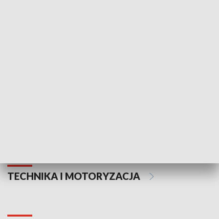
KULTURA I SZTUKA
Informator kulturalny
Drzwi do kult
TECHNIKA I MOTORYZACJA