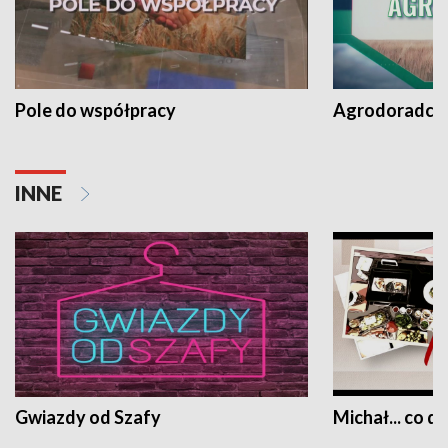
Pole do współpracy
Agrodoradcy 
INNE
Gwiazdy od Szafy
Michał... co dz