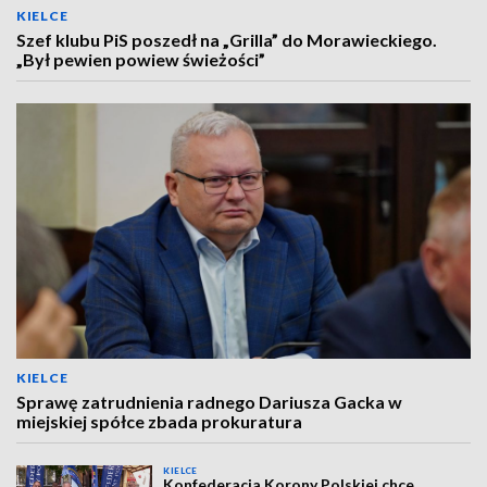
KIELCE
Szef klubu PiS poszedł na „Grilla” do Morawieckiego.
„Był pewien powiew świeżości”
KIELCE
Sprawę zatrudnienia radnego Dariusza Gacka w
miejskiej spółce zbada prokuratura
KIELCE
Konfederacja Korony Polskiej chce