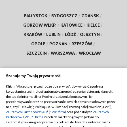
BIAŁYSTOK
/
BYDGOSZCZ
/
GDAŃSK
/
GORZÓW WLKP.
/
KATOWICE
/
KIELCE
/
KRAKÓW
/
LUBLIN
/
ŁÓDŹ
/
OLSZTYN
/
OPOLE
/
POZNAŃ
/
RZESZÓW
/
SZCZECIN
/
WARSZAWA
/
WROCŁAW
Szanujemy Twoją prywatność
Dołącz do nas:
Kliknij "Akceptuję i przechodzę do serwisu", aby wyrazić zgody na
korzystanie z technologii automatycznego śledzenia i zbierania danych,
TVP
dostęp do informacji na Twoim urządzeniu końcowym i ich
Abonament TVP
przechowywanie oraz na przetwarzanie Twoich danych osobowych przez
Regulamin TVP
nas, czyli Telewizję Polską S.A. w likwidacji (zwaną dalej również „TVP”),
Emisja w TVP
Polityka prywatności
Zaufanych Partnerów z IAB* (1201 firm)
oraz pozostałych
Zaufanych
Partnerów TVP (93 firm)
, w celach marketingowych (w tym do
Centrum informacji TVP
Moje zgody
zautomatyzowanego dopasowania reklam do Twoich zainteresowań i