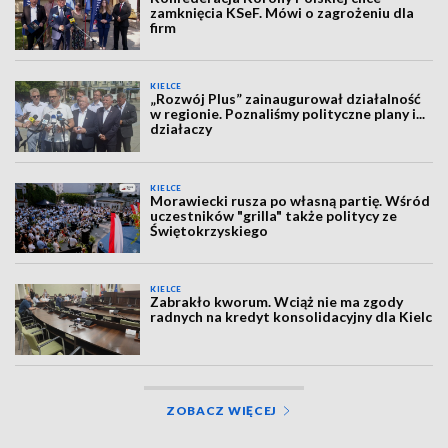
zamknięcia KSeF. Mówi o zagrożeniu dla
firm
KIELCE
„Rozwój Plus” zainaugurował działalność
w regionie. Poznaliśmy polityczne plany i...
działaczy
KIELCE
Morawiecki rusza po własną partię. Wśród
uczestników "grilla" także politycy ze
Świętokrzyskiego
KIELCE
Zabrakło kworum. Wciąż nie ma zgody
radnych na kredyt konsolidacyjny dla Kielc
ZOBACZ WIĘCEJ