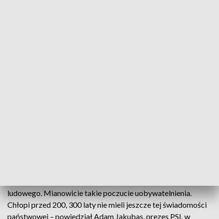
Działacze i sympatycy PSL uczcili Święto Ludowe
Działacze Polskiego Stronnictwa Ludowego
obchodzili dziś Święto Ludowe. Jak podkreślają, to
ponad stuletnia historia, która zapoczątkowała
zmiany w polskiej wsi i rolnictwie.
– Podkreślamy przy okazji Święta Ludowego ten proces,
który następował przez długie lata za sprawą ruchu
ludowego. Mianowicie takie poczucie uobywatelnienia.
Chłopi przed 200, 300 laty nie mieli jeszcze tej świadomości
państwowej – powiedział Adam Jakubas, prezes PSL w