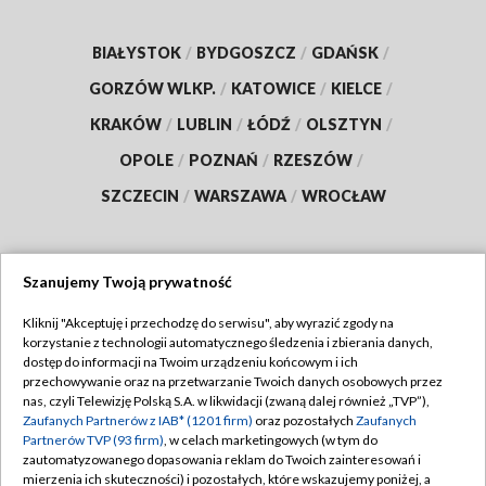
BIAŁYSTOK
/
BYDGOSZCZ
/
GDAŃSK
/
GORZÓW WLKP.
/
KATOWICE
/
KIELCE
/
KRAKÓW
/
LUBLIN
/
ŁÓDŹ
/
OLSZTYN
/
OPOLE
/
POZNAŃ
/
RZESZÓW
/
SZCZECIN
/
WARSZAWA
/
WROCŁAW
Szanujemy Twoją prywatność
Dołącz do nas:
Kliknij "Akceptuję i przechodzę do serwisu", aby wyrazić zgody na
korzystanie z technologii automatycznego śledzenia i zbierania danych,
TVP
dostęp do informacji na Twoim urządzeniu końcowym i ich
Abonament TVP
przechowywanie oraz na przetwarzanie Twoich danych osobowych przez
Regulamin TVP
nas, czyli Telewizję Polską S.A. w likwidacji (zwaną dalej również „TVP”),
Emisja w TVP
Zaufanych Partnerów z IAB* (1201 firm)
oraz pozostałych
Zaufanych
Polityka prywatności
Partnerów TVP (93 firm)
, w celach marketingowych (w tym do
Centrum informacji TVP
Moje zgody
zautomatyzowanego dopasowania reklam do Twoich zainteresowań i
mierzenia ich skuteczności) i pozostałych, które wskazujemy poniżej, a