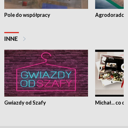
Pole do współpracy
Agrodoradcy 
INNE
Gwiazdy od Szafy
Michał... co dz