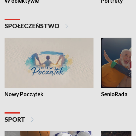
W obiektywie
Portrety
SPOŁECZEŃSTWO
Nowy Początek
SenioRada
SPORT