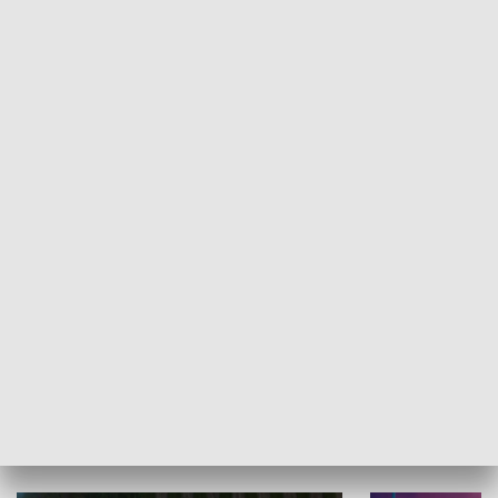
Informator kulturalny
Drzwi do kult
TECHNIKA I MOTORYZACJA
WYPOCZYNEK I REKREACJA