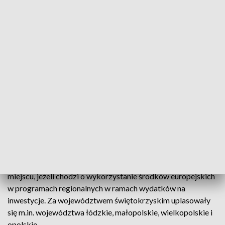
certyfikowało tylko dwa procent. To są niewielkie środki –
przekonuje Renata Janik, marszałek województwa.
– Myślę, że pani marszałek miała na myśli kwestie długiego
czasu realizacji projektów, natomiast one wynikają z bardzo
obiektywnych przesłanek. Jeżeli chodzi o „Californię”, my w
tym tygodniu podpisujemy umowę na wykonanie projektu, a
opóźnienie wynika z tego, że wylądowaliśmy w Krajowej
Izbie Odwoławczej i przez kilka miesięcy, ze względu na
skargi oferentów, nie mogliśmy wyłonić wykonawcy –
wyjaśnia Agata Wojda, prezydent Kielc.
Z danych opublikowanych przez posła Lucjana Pietrzczyka
wynika, że województwo świętokrzyskie jest dopiero na 10.
miejscu, jeżeli chodzi o wykorzystanie środków europejskich
w programach regionalnych w ramach wydatków na
inwestycje. Za województwem świętokrzyskim uplasowały
się m.in. województwa łódzkie, małopolskie, wielkopolskie i
opolskie.