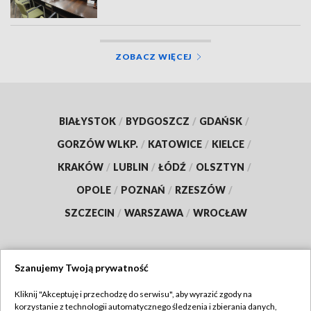
ZOBACZ WIĘCEJ
BIAŁYSTOK
/
BYDGOSZCZ
/
GDAŃSK
/
GORZÓW WLKP.
/
KATOWICE
/
KIELCE
/
KRAKÓW
/
LUBLIN
/
ŁÓDŹ
/
OLSZTYN
/
OPOLE
/
POZNAŃ
/
RZESZÓW
/
SZCZECIN
/
WARSZAWA
/
WROCŁAW
Szanujemy Twoją prywatność
Dołącz do nas:
Kliknij "Akceptuję i przechodzę do serwisu", aby wyrazić zgody na
korzystanie z technologii automatycznego śledzenia i zbierania danych,
TVP