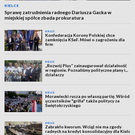
KIELCE
Sprawę zatrudnienia radnego Dariusza Gacka w
miejskiej spółce zbada prokuratura
KIELCE
Konfederacja Korony Polskiej chce
zamknięcia KSeF. Mówi o zagrożeniu dla
firm
KIELCE
„Rozwój Plus” zainaugurował działalność
w regionie. Poznaliśmy polityczne plany i...
działaczy
KIELCE
Morawiecki rusza po własną partię. Wśród
uczestników "grilla" także politycy ze
Świętokrzyskiego
KIELCE
Zabrakło kworum. Wciąż nie ma zgody
radnych na kredyt konsolidacyjny dla Kielc