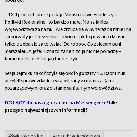
– 13,4 procent, które podaje Ministerstwo Funduszy i
Polityki Regionalnej, to bardzo mało. No są jakieś
województwa za nami… Ale zrzucanie winy teraz na mnie i na
samorządy jest bez sensu. Ja wiem, jak to powinno działać,
tylko trzeba się za to wziąć. Do roboty. Co zalecam pani
marszałek. A jeżeli uzna to za hejt, to ja nic nie poradzę –
komentuje poseł Lucjan Pietrzczyk.
Sesja sejmiku zakończyła się około godziny 13. Radni m.in.
przyjęli sprawozdanie o współpracy z organizacjami
pozarządowymi oraz o stanie sanitarnym województwa.
DOŁĄCZ do naszego kanału na Messengerze!
Nie
przegap najważniejszych informacji!
#świętokrzyskie
#sejmik województwa