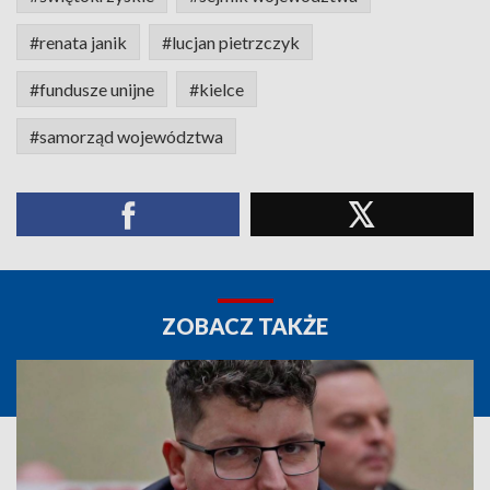
#renata janik
#lucjan pietrzczyk
#fundusze unijne
#kielce
#samorząd województwa
ZOBACZ TAKŻE