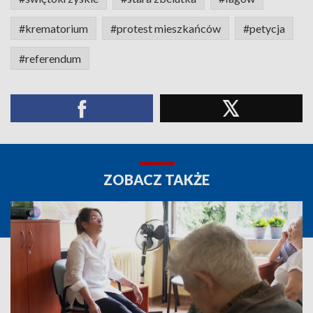
#krematorium
#protest mieszkańców
#petycja
#referendum
ZOBACZ TAKŻE