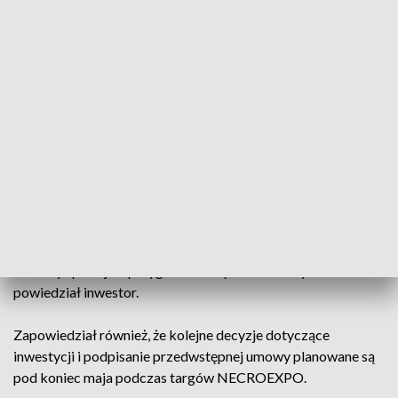
blisko krematorium – mówią protestujący.
Burmistrz Łagowa zapowiada analizę złożonej petycji. –
Będziemy analizować, czy organizacja referendum byłaby
rozwiązaniem prawnym, które pomogłoby w podjęciu
decyzji – mówi Sławomir Miechowicz, burmistrz miasta i
gminy Łagów.
Inwestorem jest Zdzisław Dziarmaga, właściciel Zakładu
Pogrzebowego „Ustronie” z Łagowa. Nie chciał komentować
sprawy przed kamerą, zapowiedział jednak spotkanie z
mieszkańcami. – Na pewno mieszkańcy nie będą pominięci.
Musimy spokojnie przygotować się do rozmowy –
powiedział inwestor.
Zapowiedział również, że kolejne decyzje dotyczące
inwestycji i podpisanie przedwstępnej umowy planowane są
pod koniec maja podczas targów NECROEXPO.