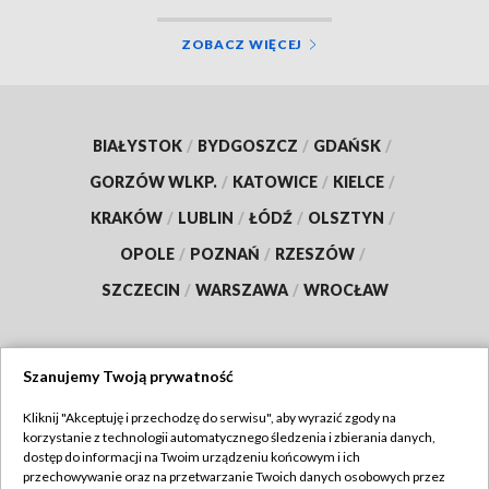
ZOBACZ WIĘCEJ
BIAŁYSTOK
/
BYDGOSZCZ
/
GDAŃSK
/
GORZÓW WLKP.
/
KATOWICE
/
KIELCE
/
KRAKÓW
/
LUBLIN
/
ŁÓDŹ
/
OLSZTYN
/
OPOLE
/
POZNAŃ
/
RZESZÓW
/
SZCZECIN
/
WARSZAWA
/
WROCŁAW
Szanujemy Twoją prywatność
Dołącz do nas:
Kliknij "Akceptuję i przechodzę do serwisu", aby wyrazić zgody na
korzystanie z technologii automatycznego śledzenia i zbierania danych,
TVP
dostęp do informacji na Twoim urządzeniu końcowym i ich
Abonament TVP
przechowywanie oraz na przetwarzanie Twoich danych osobowych przez
Regulamin TVP