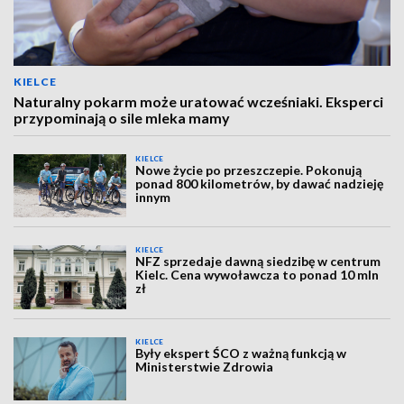
KIELCE
Naturalny pokarm może uratować wcześniaki. Eksperci
przypominają o sile mleka mamy
KIELCE
Nowe życie po przeszczepie. Pokonują
ponad 800 kilometrów, by dawać nadzieję
innym
KIELCE
NFZ sprzedaje dawną siedzibę w centrum
Kielc. Cena wywoławcza to ponad 10 mln
zł
KIELCE
Były ekspert ŚCO z ważną funkcją w
Ministerstwie Zdrowia