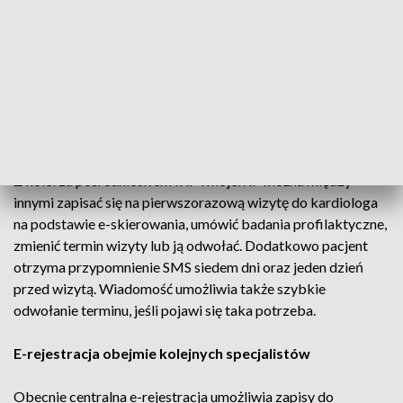
roku przepadło prawie milion wizyt u lekarzy
specjalistów
Zapisać się przez e-rejestrację można przez Internetowe
Konto Pacjenta (IKP), za pośrednictwem aplikacji mobilnej
mojeIKP, telefonicznie lub osobiście w placówce medycznej,
która dokona rejestracji w imieniu pacjenta.
Z kolei za pośrednictwem IKP i mojeIKP można między
innymi zapisać się na pierwszorazową wizytę do kardiologa
na podstawie e-skierowania, umówić badania profilaktyczne,
zmienić termin wizyty lub ją odwołać. Dodatkowo pacjent
otrzyma przypomnienie SMS siedem dni oraz jeden dzień
przed wizytą. Wiadomość umożliwia także szybkie
odwołanie terminu, jeśli pojawi się taka potrzeba.
E-rejestracja obejmie kolejnych specjalistów
Obecnie centralna e-rejestracja umożliwia zapisy do