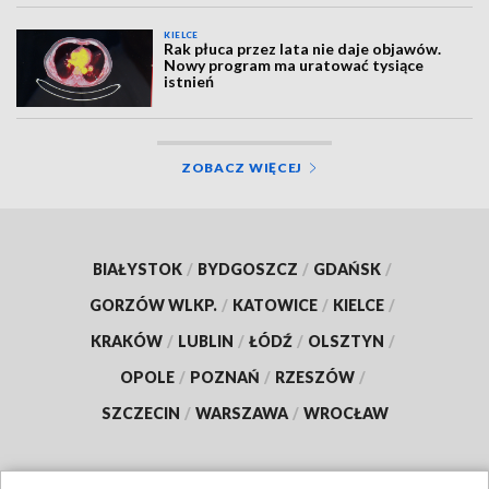
KIELCE
Rak płuca przez lata nie daje objawów.
Nowy program ma uratować tysiące
istnień
ZOBACZ WIĘCEJ
BIAŁYSTOK
/
BYDGOSZCZ
/
GDAŃSK
/
GORZÓW WLKP.
/
KATOWICE
/
KIELCE
/
KRAKÓW
/
LUBLIN
/
ŁÓDŹ
/
OLSZTYN
/
OPOLE
/
POZNAŃ
/
RZESZÓW
/
SZCZECIN
/
WARSZAWA
/
WROCŁAW