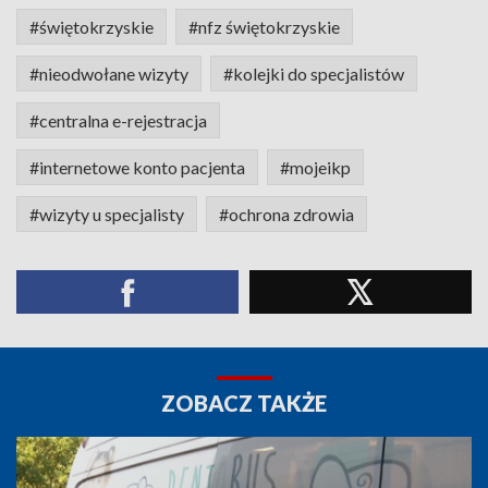
#świętokrzyskie
#nfz świętokrzyskie
#nieodwołane wizyty
#kolejki do specjalistów
#centralna e-rejestracja
#internetowe konto pacjenta
#mojeikp
#wizyty u specjalisty
#ochrona zdrowia
ZOBACZ TAKŻE