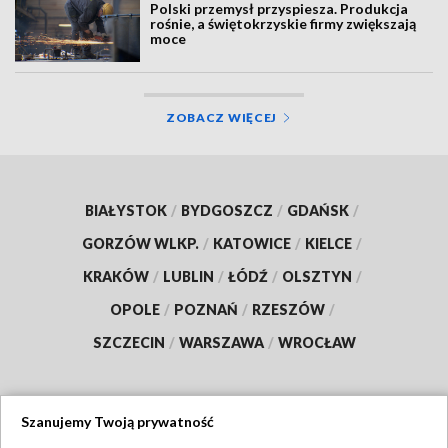
Polski przemysł przyspiesza. Produkcja
rośnie, a świętokrzyskie firmy zwiększają
moce
ZOBACZ WIĘCEJ
BIAŁYSTOK
/
BYDGOSZCZ
/
GDAŃSK
/
GORZÓW WLKP.
/
KATOWICE
/
KIELCE
/
KRAKÓW
/
LUBLIN
/
ŁÓDŹ
/
OLSZTYN
/
OPOLE
/
POZNAŃ
/
RZESZÓW
/
SZCZECIN
/
WARSZAWA
/
WROCŁAW
Szanujemy Twoją prywatność
Dołącz do nas: