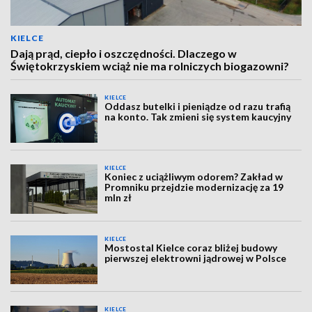
KIELCE
Dają prąd, ciepło i oszczędności. Dlaczego w
Świętokrzyskiem wciąż nie ma rolniczych biogazowni?
KIELCE
Oddasz butelki i pieniądze od razu trafią
na konto. Tak zmieni się system kaucyjny
KIELCE
Koniec z uciążliwym odorem? Zakład w
Promniku przejdzie modernizację za 19
mln zł
KIELCE
Mostostal Kielce coraz bliżej budowy
pierwszej elektrowni jądrowej w Polsce
KIELCE