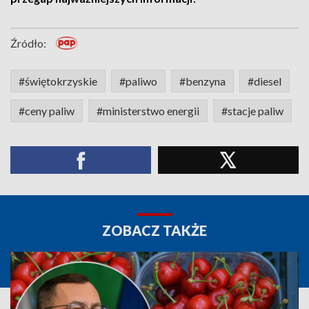
Źródło:
#świętokrzyskie
#paliwo
#benzyna
#diesel
#ceny paliw
#ministerstwo energii
#stacje paliw
ZOBACZ TAKŻE