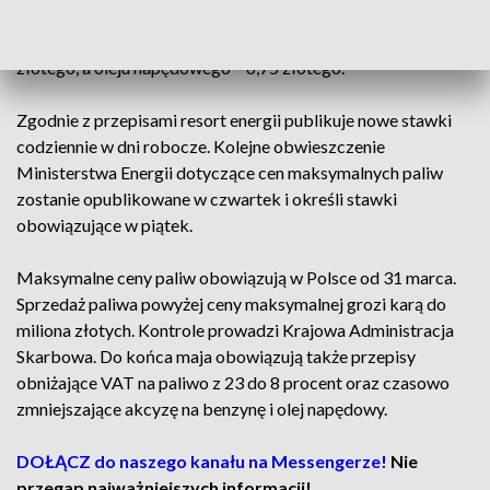
podstawowych paliw względem środy. Obecnie litr benzyny
95 kosztuje maksymalnie 6,42 złotego, benzyny 98 – 6,96
złotego, a oleju napędowego – 6,75 złotego.
Zgodnie z przepisami resort energii publikuje nowe stawki
codziennie w dni robocze. Kolejne obwieszczenie
Ministerstwa Energii dotyczące cen maksymalnych paliw
zostanie opublikowane w czwartek i określi stawki
obowiązujące w piątek.
Maksymalne ceny paliw obowiązują w Polsce od 31 marca.
Sprzedaż paliwa powyżej ceny maksymalnej grozi karą do
miliona złotych. Kontrole prowadzi Krajowa Administracja
Skarbowa. Do końca maja obowiązują także przepisy
obniżające VAT na paliwo z 23 do 8 procent oraz czasowo
zmniejszające akcyzę na benzynę i olej napędowy.
DOŁĄCZ do naszego kanału na Messengerze!
Nie
przegap najważniejszych informacji!