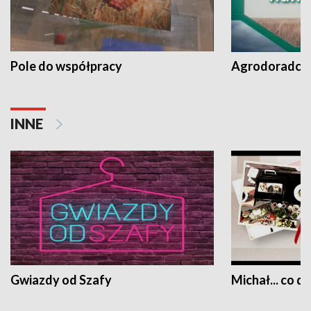
Pole do współpracy
Agrodoradcy 
INNE
Gwiazdy od Szafy
Michał... co dz