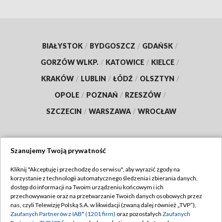
BIAŁYSTOK
/
BYDGOSZCZ
/
GDAŃSK
/
GORZÓW WLKP.
/
KATOWICE
/
KIELCE
/
KRAKÓW
/
LUBLIN
/
ŁÓDŹ
/
OLSZTYN
/
OPOLE
/
POZNAŃ
/
RZESZÓW
/
SZCZECIN
/
WARSZAWA
/
WROCŁAW
Szanujemy Twoją prywatność
Dołącz do nas:
Kliknij "Akceptuję i przechodzę do serwisu", aby wyrazić zgody na
korzystanie z technologii automatycznego śledzenia i zbierania danych,
TVP
dostęp do informacji na Twoim urządzeniu końcowym i ich
Abonament TVP
przechowywanie oraz na przetwarzanie Twoich danych osobowych przez
Regulamin TVP
nas, czyli Telewizję Polską S.A. w likwidacji (zwaną dalej również „TVP”),
Emisja w TVP
Zaufanych Partnerów z IAB* (1201 firm)
oraz pozostałych
Zaufanych
Polityka prywatności