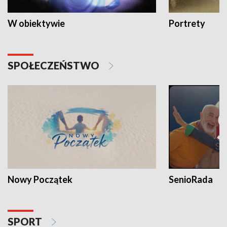
W obiektywie
Portrety
SPOŁECZEŃSTWO
Nowy Początek
SenioRada
SPORT