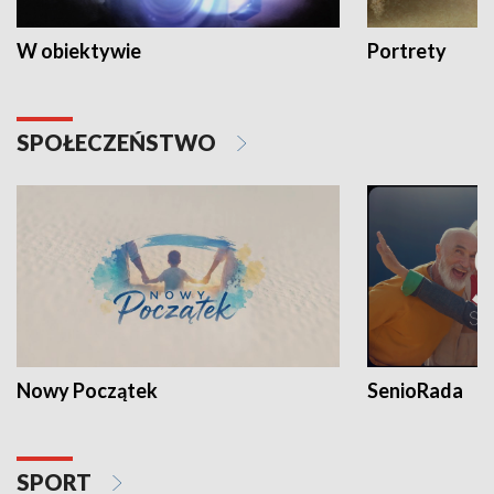
W obiektywie
Portrety
SPOŁECZEŃSTWO
Nowy Początek
SenioRada
SPORT