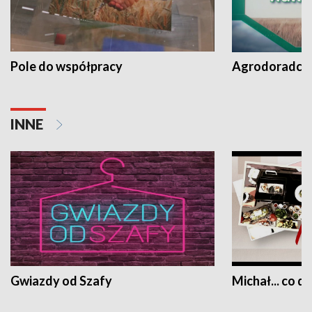
Pole do współpracy
Agrodoradcy 
INNE
Gwiazdy od Szafy
Michał... co dz