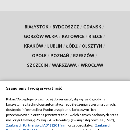
BIAŁYSTOK
/
BYDGOSZCZ
/
GDAŃSK
/
GORZÓW WLKP.
/
KATOWICE
/
KIELCE
/
KRAKÓW
/
LUBLIN
/
ŁÓDŹ
/
OLSZTYN
/
OPOLE
/
POZNAŃ
/
RZESZÓW
/
SZCZECIN
/
WARSZAWA
/
WROCŁAW
Szanujemy Twoją prywatność
Dołącz do nas:
Kliknij "Akceptuję i przechodzę do serwisu", aby wyrazić zgody na
korzystanie z technologii automatycznego śledzenia i zbierania danych,
TVP
dostęp do informacji na Twoim urządzeniu końcowym i ich
Abonament TVP
przechowywanie oraz na przetwarzanie Twoich danych osobowych przez
Regulamin TVP
nas, czyli Telewizję Polską S.A. w likwidacji (zwaną dalej również „TVP”),
Emisja w TVP
Zaufanych Partnerów z IAB* (1201 firm)
oraz pozostałych
Zaufanych
Polityka prywatności