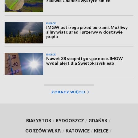
zalewie Chańcza wykryto sinice
KIELCE
IMGW ostrzega przed burzami. Możliwy
silny wiatr, grad i przerwy w dostawie
prądu
KIELCE
Nawet 38 stopni i gorące noce. IMGW
wydał alert dla Świętokrzyskiego
ZOBACZ WIĘCEJ
BIAŁYSTOK
/
BYDGOSZCZ
/
GDAŃSK
/
GORZÓW WLKP.
/
KATOWICE
/
KIELCE
/