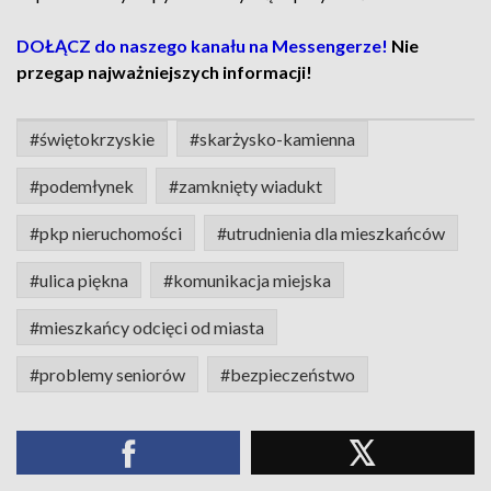
DOŁĄCZ do naszego kanału na Messengerze!
Nie
przegap najważniejszych informacji!
#świętokrzyskie
#skarżysko-kamienna
#podemłynek
#zamknięty wiadukt
#pkp nieruchomości
#utrudnienia dla mieszkańców
#ulica piękna
#komunikacja miejska
#mieszkańcy odcięci od miasta
#problemy seniorów
#bezpieczeństwo