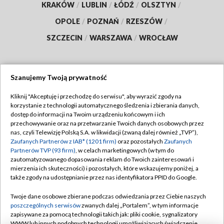
KRAKÓW
/
LUBLIN
/
ŁÓDŹ
/
OLSZTYN
/
OPOLE
/
POZNAŃ
/
RZESZÓW
/
SZCZECIN
/
WARSZAWA
/
WROCŁAW
Szanujemy Twoją prywatność
Dołącz do nas:
Kliknij "Akceptuję i przechodzę do serwisu", aby wyrazić zgody na
korzystanie z technologii automatycznego śledzenia i zbierania danych,
TVP
dostęp do informacji na Twoim urządzeniu końcowym i ich
Abonament TVP
przechowywanie oraz na przetwarzanie Twoich danych osobowych przez
Regulamin TVP
nas, czyli Telewizję Polską S.A. w likwidacji (zwaną dalej również „TVP”),
Emisja w TVP
Polityka prywatności
Zaufanych Partnerów z IAB* (1201 firm)
oraz pozostałych
Zaufanych
Partnerów TVP (93 firm)
, w celach marketingowych (w tym do
Centrum informacji TVP
Moje zgody
zautomatyzowanego dopasowania reklam do Twoich zainteresowań i
mierzenia ich skuteczności) i pozostałych, które wskazujemy poniżej, a
Naziemna Telewizja Cyfrowa
Pomoc
także zgody na udostępnianie przez nas identyfikatora PPID do Google.
Sklep TVP
Biuro reklamy
Twoje dane osobowe zbierane podczas odwiedzania przez Ciebie naszych
Rada Programowa
Kontakt
poszczególnych serwisów
zwanych dalej „Portalem”, w tym informacje
zapisywane za pomocą technologii takich jak: pliki cookie, sygnalizatory
System NOS
WWW lub innych podobnych technologii umożliwiających świadczenie