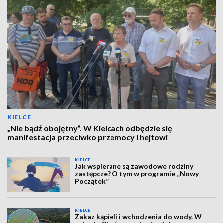
KIELCE
„Nie bądź obojętny”. W Kielcach odbędzie się
manifestacja przeciwko przemocy i hejtowi
KIELCE
Jak wspierane są zawodowe rodziny
zastępcze? O tym w programie „Nowy
Początek”
KIELCE
Zakaz kąpieli i wchodzenia do wody. W