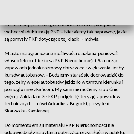
Miasto czeka na decyzję PKP
Mieszkańcy przyznają, że nadal nie wiedzą, jakie plany
wobec wiaduktu mają PKP. – Nie wiemy tak naprawdę, jakie
są pomysły PKP dotyczące tej kładki – mówią.
Miasto ma ograniczone możliwości działania, ponieważ
właścicielem obiektu są PKP Nieruchomości. Samorząd
zapowiada jednak rozmowy dotyczące zwiększenia liczby
kursów autobusów. – Będziemy starać się doprowadzić do
tego, żeby więcej autobusów jeździło w tamtym kierunku i
pomogło mieszkańcom. My sami nie możemy zrobić nic
więcej. Zakładam, że PKP podjęło tę decyzję z powodów
technicznych – mówi Arkadiusz Bogucki, prezydent
Skarżyska-Kamiennej.
Do momentu emisji materiału PKP Nieruchomości nie
odpowiedziały na pytania dotyczące przyszłości wiaduktu.