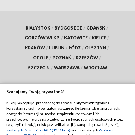
BIAŁYSTOK
/
BYDGOSZCZ
/
GDAŃSK
/
GORZÓW WLKP.
/
KATOWICE
/
KIELCE
/
KRAKÓW
/
LUBLIN
/
ŁÓDŹ
/
OLSZTYN
/
OPOLE
/
POZNAŃ
/
RZESZÓW
/
SZCZECIN
/
WARSZAWA
/
WROCŁAW
Szanujemy Twoją prywatność
Dołącz do nas:
Kliknij "Akceptuję i przechodzę do serwisu", aby wyrazić zgody na
korzystanie z technologii automatycznego śledzenia i zbierania danych,
TVP
dostęp do informacji na Twoim urządzeniu końcowym i ich
Abonament TVP
przechowywanie oraz na przetwarzanie Twoich danych osobowych przez
Regulamin TVP
nas, czyli Telewizję Polską S.A. w likwidacji (zwaną dalej również „TVP”),
Emisja w TVP
Zaufanych Partnerów z IAB* (1201 firm)
oraz pozostałych
Zaufanych
Polityka prywatności