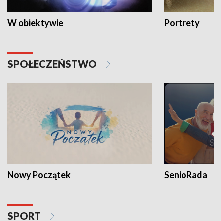
W obiektywie
Portrety
SPOŁECZEŃSTWO
Nowy Początek
SenioRada
SPORT