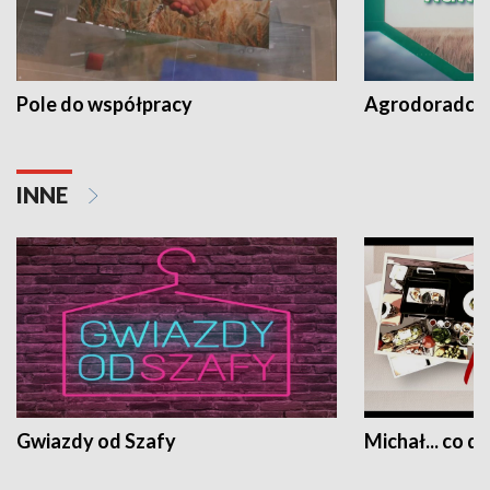
Pole do współpracy
Agrodoradcy 
INNE
Gwiazdy od Szafy
Michał... co dz