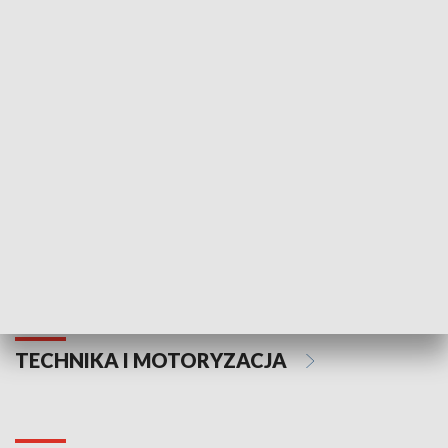
KULTURA I SZTUKA
Informator kulturalny
Drzwi do kult
TECHNIKA I MOTORYZACJA