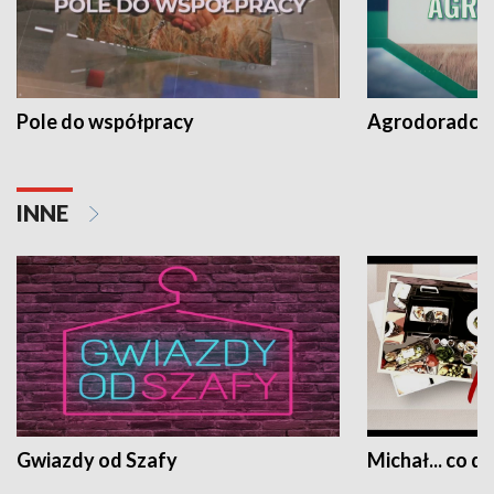
Pole do współpracy
Agrodoradcy 
INNE
Gwiazdy od Szafy
Michał... co dz