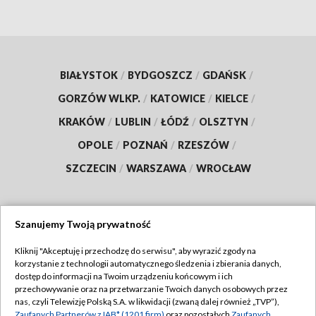
BIAŁYSTOK
/
BYDGOSZCZ
/
GDAŃSK
/
GORZÓW WLKP.
/
KATOWICE
/
KIELCE
/
KRAKÓW
/
LUBLIN
/
ŁÓDŹ
/
OLSZTYN
/
OPOLE
/
POZNAŃ
/
RZESZÓW
/
SZCZECIN
/
WARSZAWA
/
WROCŁAW
Szanujemy Twoją prywatność
Dołącz do nas:
Kliknij "Akceptuję i przechodzę do serwisu", aby wyrazić zgody na
korzystanie z technologii automatycznego śledzenia i zbierania danych,
TVP
dostęp do informacji na Twoim urządzeniu końcowym i ich
Abonament TVP
przechowywanie oraz na przetwarzanie Twoich danych osobowych przez
Regulamin TVP
nas, czyli Telewizję Polską S.A. w likwidacji (zwaną dalej również „TVP”),
Emisja w TVP
Zaufanych Partnerów z IAB* (1201 firm)
oraz pozostałych
Zaufanych
Polityka prywatności