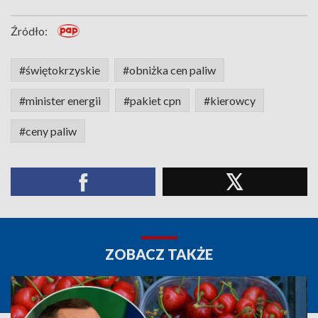
Źródło:
#świętokrzyskie
#obniżka cen paliw
#minister energii
#pakiet cpn
#kierowcy
#ceny paliw
ZOBACZ TAKŻE