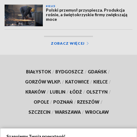
KIELCE
Polski przemysł przyspiesza. Produkcja
rośnie, a świętokrzyskie firmy zwiększają
moce
ZOBACZ WIĘCEJ
BIAŁYSTOK
/
BYDGOSZCZ
/
GDAŃSK
/
GORZÓW WLKP.
/
KATOWICE
/
KIELCE
/
KRAKÓW
/
LUBLIN
/
ŁÓDŹ
/
OLSZTYN
/
OPOLE
/
POZNAŃ
/
RZESZÓW
/
SZCZECIN
/
WARSZAWA
/
WROCŁAW
Szanujemy Twoją prywatność