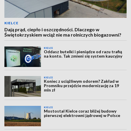
KIELCE
Dają prąd, ciepło i oszczędności. Dlaczego w
Świętokrzyskiem wciąż nie ma rolniczych biogazowni?
KIELCE
Oddasz butelki i pieniądze od razu trafią
na konto. Tak zmieni się system kaucyjny
KIELCE
Koniec z uciążliwym odorem? Zakład w
Promniku przejdzie modernizację za 19
mln zł
KIELCE
Mostostal Kielce coraz bliżej budowy
pierwszej elektrowni jądrowej w Polsce