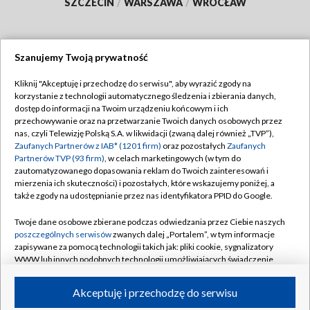
SZCZECIN
/
WARSZAWA
/
WROCŁAW
Szanujemy Twoją prywatność
Dołącz do nas:
Kliknij "Akceptuję i przechodzę do serwisu", aby wyrazić zgody na
korzystanie z technologii automatycznego śledzenia i zbierania danych,
TVP
dostęp do informacji na Twoim urządzeniu końcowym i ich
Abonament TVP
przechowywanie oraz na przetwarzanie Twoich danych osobowych przez
Regulamin TVP
nas, czyli Telewizję Polską S.A. w likwidacji (zwaną dalej również „TVP”),
Emisja w TVP
Zaufanych Partnerów z IAB* (1201 firm)
oraz pozostałych
Zaufanych
Polityka prywatności
Partnerów TVP (93 firm)
, w celach marketingowych (w tym do
Centrum informacji TVP
Moje zgody
zautomatyzowanego dopasowania reklam do Twoich zainteresowań i
mierzenia ich skuteczności) i pozostałych, które wskazujemy poniżej, a
Naziemna Telewizja Cyfrowa
Pomoc
także zgody na udostępnianie przez nas identyfikatora PPID do Google.
Sklep TVP
Biuro reklamy
Twoje dane osobowe zbierane podczas odwiedzania przez Ciebie naszych
Rada Programowa
poszczególnych serwisów
zwanych dalej „Portalem”, w tym informacje
Kontakt
zapisywane za pomocą technologii takich jak: pliki cookie, sygnalizatory
System NOS
WWW lub innych podobnych technologii umożliwiających świadczenie
dopasowanych i bezpiecznych usług, personalizację treści oraz reklam,
Informacje o nadawcy
Kanały
udostępnianie funkcji mediów społecznościowych oraz analizowanie
Akceptuję i przechodzę do serwisu
ruchu w Internecie.
Program dla prasy