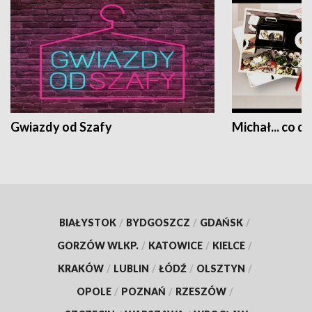
Gwiazdy od Szafy
Michał... co dz
BIAŁYSTOK
/
BYDGOSZCZ
/
GDAŃSK
/
GORZÓW WLKP.
/
KATOWICE
/
KIELCE
/
KRAKÓW
/
LUBLIN
/
ŁÓDŹ
/
OLSZTYN
/
OPOLE
/
POZNAŃ
/
RZESZÓW
/