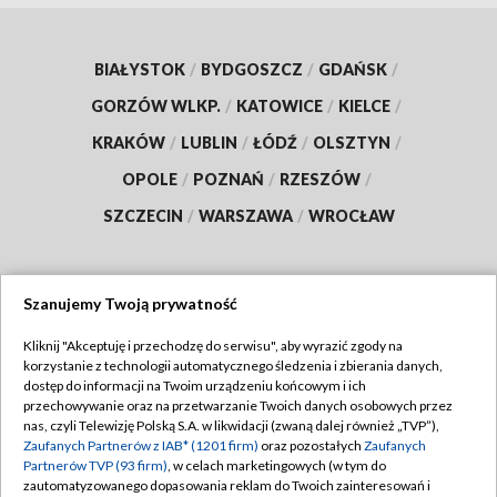
BIAŁYSTOK
/
BYDGOSZCZ
/
GDAŃSK
/
GORZÓW WLKP.
/
KATOWICE
/
KIELCE
/
KRAKÓW
/
LUBLIN
/
ŁÓDŹ
/
OLSZTYN
/
OPOLE
/
POZNAŃ
/
RZESZÓW
/
SZCZECIN
/
WARSZAWA
/
WROCŁAW
Szanujemy Twoją prywatność
Dołącz do nas:
Kliknij "Akceptuję i przechodzę do serwisu", aby wyrazić zgody na
korzystanie z technologii automatycznego śledzenia i zbierania danych,
TVP
dostęp do informacji na Twoim urządzeniu końcowym i ich
Abonament TVP
przechowywanie oraz na przetwarzanie Twoich danych osobowych przez
Regulamin TVP
nas, czyli Telewizję Polską S.A. w likwidacji (zwaną dalej również „TVP”),
Emisja w TVP
Polityka prywatności
Zaufanych Partnerów z IAB* (1201 firm)
oraz pozostałych
Zaufanych
Partnerów TVP (93 firm)
, w celach marketingowych (w tym do
Centrum informacji TVP
Moje zgody
zautomatyzowanego dopasowania reklam do Twoich zainteresowań i