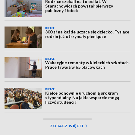
Rodzice czekali na to od lat. W
Starachowicach powstał pierwszy
publiczny żłobek
KIELCE
300 zł na każde uczące się dziecko. Tysiące
rodzin już otrzymały pieniądze
KIELCE
Wakacyjne remonty w kieleckich szkołach.
Prace trwają w 65 placówkach
KIELCE
Kielce ponownie uruchomią program
stypendialny. Na jakie wsparcie mogą
liczyć studenci?
ZOBACZ WIĘCEJ