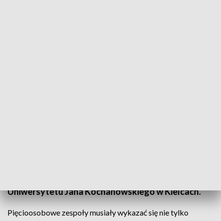
Poród, sepsa i walka z czasem. Studenci UJK sprawdzali się w realistycznych
symulacjach
Poród, podejrzenie sepsy, nagłe pogorszenie stanu
pacjenta i presja czasu. Takie wyzwania czekały na
studentów podczas pierwszych zawodów
symulacyjnych zorganizowanych w Centrum
Symulacji Medycznej Collegium Medicum
Uniwersytetu Jana Kochanowskiego w Kielcach.
Pięcioosobowe zespoły musiały wykazać się nie tylko