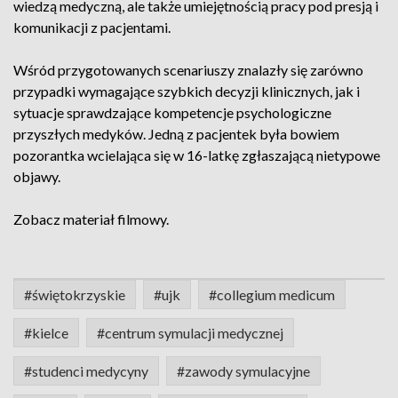
wiedzą medyczną, ale także umiejętnością pracy pod presją i
komunikacji z pacjentami.
Wśród przygotowanych scenariuszy znalazły się zarówno
przypadki wymagające szybkich decyzji klinicznych, jak i
sytuacje sprawdzające kompetencje psychologiczne
przyszłych medyków. Jedną z pacjentek była bowiem
pozorantka wcielająca się w 16-latkę zgłaszającą nietypowe
objawy.
Zobacz materiał filmowy.
#świętokrzyskie
#ujk
#collegium medicum
#kielce
#centrum symulacji medycznej
#studenci medycyny
#zawody symulacyjne