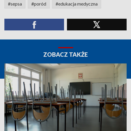
#sepsa
#poród
#edukacja medyczna
ZOBACZ TAKŻE