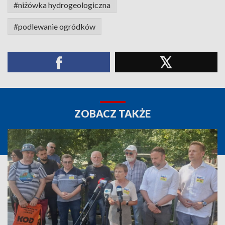
#niżówka hydrogeologiczna
#podlewanie ogródków
ZOBACZ TAKŻE