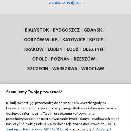
ZOBACZ WIĘCEJ
BIAŁYSTOK
/
BYDGOSZCZ
/
GDAŃSK
/
GORZÓW WLKP.
/
KATOWICE
/
KIELCE
/
KRAKÓW
/
LUBLIN
/
ŁÓDŹ
/
OLSZTYN
/
OPOLE
/
POZNAŃ
/
RZESZÓW
/
SZCZECIN
/
WARSZAWA
/
WROCŁAW
Szanujemy Twoją prywatność
Dołącz do nas:
Kliknij "Akceptuję i przechodzę do serwisu", aby wyrazić zgody na
korzystanie z technologii automatycznego śledzenia i zbierania danych,
TVP
dostęp do informacji na Twoim urządzeniu końcowym i ich
Abonament TVP
przechowywanie oraz na przetwarzanie Twoich danych osobowych przez
Regulamin TVP
nas, czyli Telewizję Polską S.A. w likwidacji (zwaną dalej również „TVP”),
Emisja w TVP
Polityka prywatności
Zaufanych Partnerów z IAB* (1201 firm)
oraz pozostałych
Zaufanych