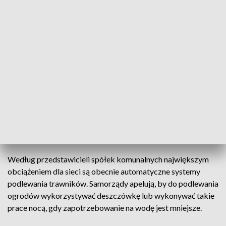
Podobna sytuacja występuje w gminie Chęciny. Na jednym z
ujęć zużycie wzrosło z około 500 do 800 metrów
sześciennych na dobę, a na innym z 160 do ponad 340
metrów sześciennych.
Dyrektor Zakładu Gospodarki Komunalnej w Chęcinach
Andrzej Paździerz podkreśla, że problemem nie jest
całkowity brak wody, lecz tempo jej pobierania. To dlatego,
że studnie potrzebują czasu na odbudowę zasobów, a przy
zbyt dużym poborze mogą pojawiać się okresowe przerwy w
dostawach.
Według przedstawicieli spółek komunalnych największym
obciążeniem dla sieci są obecnie automatyczne systemy
podlewania trawników. Samorządy apelują, by do podlewania
ogrodów wykorzystywać deszczówkę lub wykonywać takie
prace nocą, gdy zapotrzebowanie na wodę jest mniejsze.