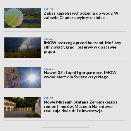
KIELCE
Zakaz kąpieli i wchodzenia do wody. W
zalewie Chańcza wykryto sinice
KIELCE
IMGW ostrzega przed burzami. Możliwy
silny wiatr, grad i przerwy w dostawie
prądu
KIELCE
Nawet 38 stopni i gorące noce. IMGW
wydał alert dla Świętokrzyskiego
KIELCE
Nowe Muzeum Stefana Żeromskiego i
remont murów. Muzeum Narodowe
realizuje dwie duże inwestycje