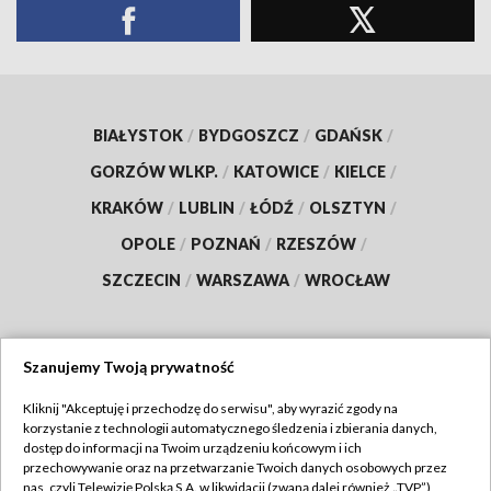
BIAŁYSTOK
/
BYDGOSZCZ
/
GDAŃSK
/
GORZÓW WLKP.
/
KATOWICE
/
KIELCE
/
KRAKÓW
/
LUBLIN
/
ŁÓDŹ
/
OLSZTYN
/
OPOLE
/
POZNAŃ
/
RZESZÓW
/
SZCZECIN
/
WARSZAWA
/
WROCŁAW
Szanujemy Twoją prywatność
Dołącz do nas:
Kliknij "Akceptuję i przechodzę do serwisu", aby wyrazić zgody na
korzystanie z technologii automatycznego śledzenia i zbierania danych,
TVP
dostęp do informacji na Twoim urządzeniu końcowym i ich
Abonament TVP
przechowywanie oraz na przetwarzanie Twoich danych osobowych przez
Regulamin TVP
nas, czyli Telewizję Polską S.A. w likwidacji (zwaną dalej również „TVP”),